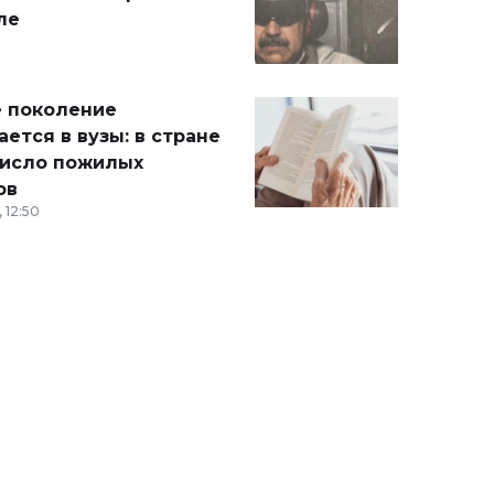
ле
 поколение
ется в вузы: в стране
число пожилых
ов
 12:50