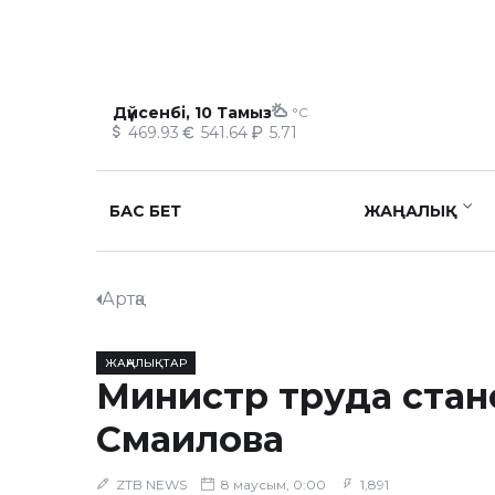
Дүйсенбі, 10 Тамыз
°C
469.93
541.64
5.71
БАС БЕТ
ЖАҢАЛЫҚ
Артқа
ЖАҢАЛЫҚТАР
Министр труда стан
Смаилова
ZTB NEWS
8 маусым, 0:00
1,891