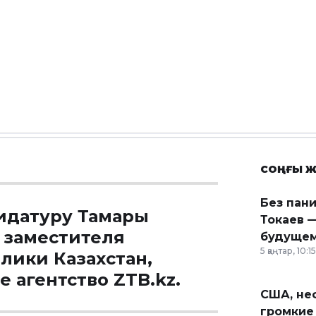
СОҢҒЫ Ж
Без пан
идатуру Тамары
Токаев —
 заместителя
будущем
5 қаңтар, 10:15
лики Казахстан,
е агентство
ZTB.kz
.
США, неф
громкие