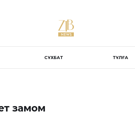
СҰХБАТ
ТҰЛҒА
ет замом