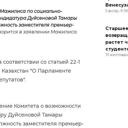
Венесуэ
 Мажилиса по социально-
5 қаңтар, 9:36
андидатура Дуйсеновой Тамары
жность заместителя премьер-
Старшее
говорится в заявлении Мажилиса.
возвраща
растет 
студент
31 желтоқсан,
соответствии со статьей 22-1
 Казахстан "О Парламенте
епутатов".
ение Комитета о возможности
уру Дуйсеновой Тамары
лжность заместителя премьер-