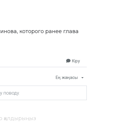
гинова, которого ранее глава
.
Кіру
Ең жаңасы
ір қалдырыңыз