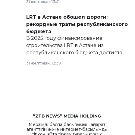
31 желтоқсан, 13:41
сайте маслихат города.
LRT в Астане обошел дороги:
рекордные траты республиканского
бюджета
В 2025 году финансирование
строительства LRT в Астане из
республиканского бюджета достигло
рекордных объемов.
31 желтоқсан, 12:39
“ZTB NEWS” MEDIA HOLDING
Мерзімді баспа басылымын, ақпарат
агенттігін және интернет-басылымды
тіркеу, қайта тіркеу туралы куәлік