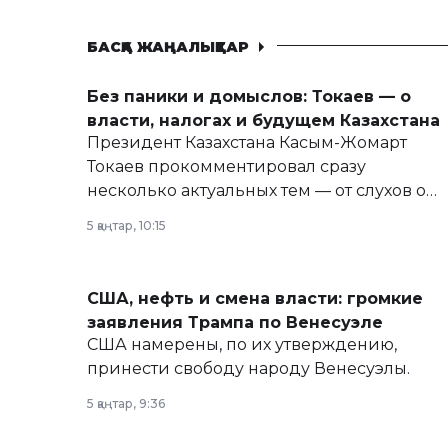
БАСҚА ЖАҢАЛЫҚТАР
Без паники и домыслов: Токаев — о
власти, налогах и будущем Казахстана
Президент Казахстана Касым-Жомарт
Токаев прокомментировал сразу
несколько актуальных тем — от слухов о
политических реформах до вопросов
5 қаңтар, 10:15
армии, экономики и личного здоровья.
США, нефть и смена власти: громкие
заявления Трампа по Венесуэле
США намерены, по их утверждению,
принести свободу народу Венесуэлы.
5 қаңтар, 9:36