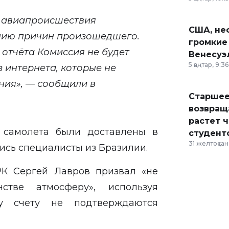
 авиапроисшествия
США, неф
нию причин произошедшего.
громкие
отчёта Комиссия не будет
Венесуэ
5 қаңтар, 9:36
 интернета, которые не
ия», — сообщили в
Старшее
возвраща
растет 
самолета были доставлены в
студент
31 желтоқсан,
ись специалисты из Бразилии.
РК Сергей Лавров призвал «не
стве атмосферу», используя
у счету не подтверждаются