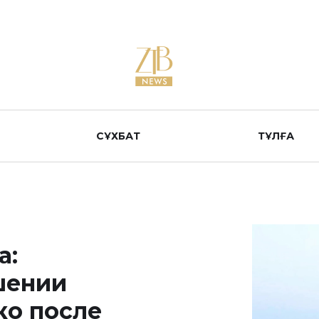
СҰХБАТ
ТҰЛҒА
а:
шении
ко после