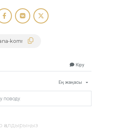
Кіру
Ең жаңасы
ір қалдырыңыз