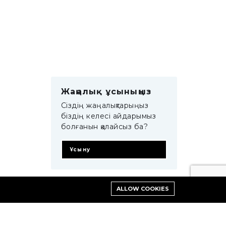
Жаңалық ұсыныңыз
Сіздің жаңалықтарыңыз
біздің келесі айдарымыз
болғанын қалайсыз ба?
Ұсыну
ALLOW COOKIES