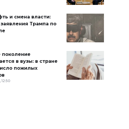
ть и смена власти:
 заявления Трампа по
ле
 поколение
ется в вузы: в стране
число пожилых
ов
 12:50