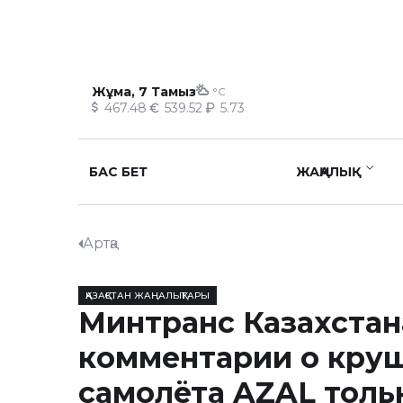
Жұма, 7 Тамыз
°C
467.48
539.52
5.73
БАС БЕТ
ЖАҢАЛЫҚ
Артқа
ҚАЗАҚСТАН ЖАҢАЛЫҚТАРЫ
Минтранс Казахстан
комментарии о кру
самолёта AZAL толь