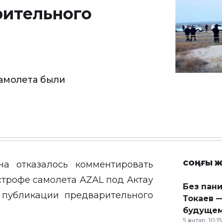
рительного
амолета были
СОҢҒЫ Ж
на отказалось комментировать
трофе самолета AZAL под Актау
Без пан
 публикации предварительного
Токаев —
будущем
5 қаңтар, 10:15