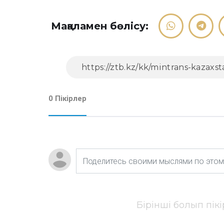
Мақаламен бөлісу:
0 Пікірлер
Бірінші болып пік