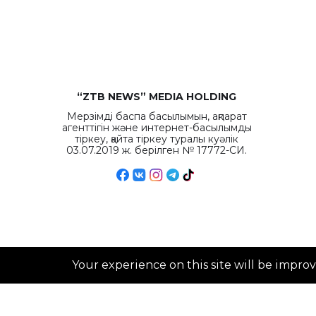
“ZTB NEWS” MEDIA HOLDING
Мерзімді баспа басылымын, ақпарат
агенттігін және интернет-басылымды
тіркеу, қайта тіркеу туралы куәлік
03.07.2019 ж. берілген № 17772-СИ.
Your experience on this site will be impro