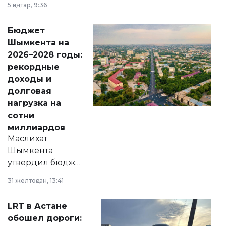
5 қаңтар, 9:36
принести
свободу
Бюджет
народу
Шымкента на
Венесуэлы.
2026–2028 годы:
рекордные
доходы и
долговая
нагрузка на
сотни
миллиардов
Маслихат
Шымкента
утвердил бюджет
города на 2026–
31 желтоқсан, 13:41
2028 годы.
Соответствующий
LRT в Астане
документ
обошел дороги:
появился в базе