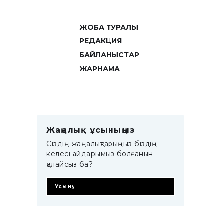
ЖОБА ТУРАЛЫ
РЕДАКЦИЯ
БАЙЛАНЫСТАР
ЖАРНАМА
Жаңалық ұсыныңыз
Сіздің жаңалықтарыңыз біздің
келесі айдарымыз болғанын
қалайсыз ба?
Ұсыну