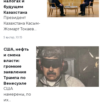
налогах и
будущем
Казахстана
Президент
Казахстана Касым-
Жомарт Токаев
прокомментировал
5 қаңтар, 10:15
сразу несколько
актуальных тем —
США, нефть
от слухов о
и смена
политических
власти:
реформах до
громкие
вопросов армии,
заявления
экономики и
Трампа по
личного здоровья.
Венесуэле
США
намерены, по
их
утверждению,