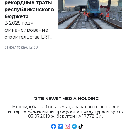
рекордные траты
нормативных
республиканского
правовых актов и
бюджета
на сайте маслихат
В 2025 году
города.
финансирование
строительства LRT
в Астане из
31 желтоқсан, 12:39
республиканского
бюджета достигло
рекордных
объемов.
“ZTB NEWS” MEDIA HOLDING
Мерзімді баспа басылымын, ақпарат агенттігін және
интернет-басылымды тіркеу, қайта тіркеу туралы куәлік
03.07.2019 ж. берілген № 17772-СИ.