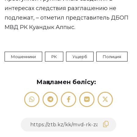
интересах следствия разглашению не
подлежат, – отметил представитель ДБОП
МВД РК Куандык Алпыс.
Мошенники
РК
Ущерб
Полиция
Мақаламен бөлісу: