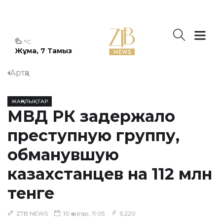
°C
Жұма, 7 Тамыз
Артқа
ЖАҢАЛЫҚТАР
МВД РК задержало
преступную группу,
обманувшую
казахстанцев на 112 млн
тенге
ZTB NEWS
10 қаңтар, 11:05
5,220