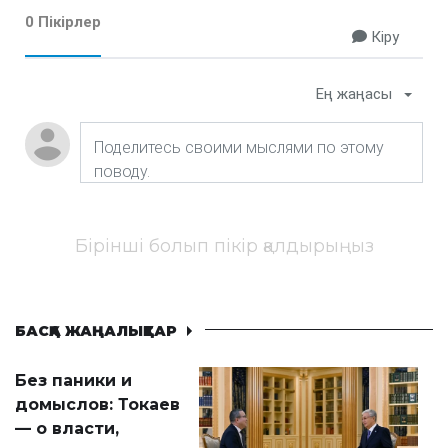
0 Пікірлер
Кіру
Ең жаңасы
Бірінші болып пікір қалдырыңыз
БАСҚА ЖАҢАЛЫҚТАР
Без паники и
домыслов: Токаев
— о власти,