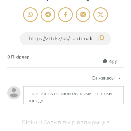
0 Пікірлер
Кіру
Ең жаңасы
Бірінші болып пікір қалдырыңыз