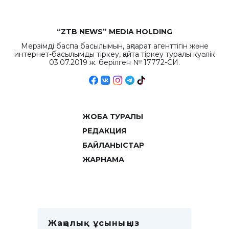
“ZTB NEWS” MEDIA HOLDING
Мерзімді баспа басылымын, ақпарат агенттігін және
интернет-басылымды тіркеу, қайта тіркеу туралы куәлік
03.07.2019 ж. берілген № 17772-СИ.
ЖОБА ТУРАЛЫ
РЕДАКЦИЯ
БАЙЛАНЫСТАР
ЖАРНАМА
Жаңалық ұсыныңыз