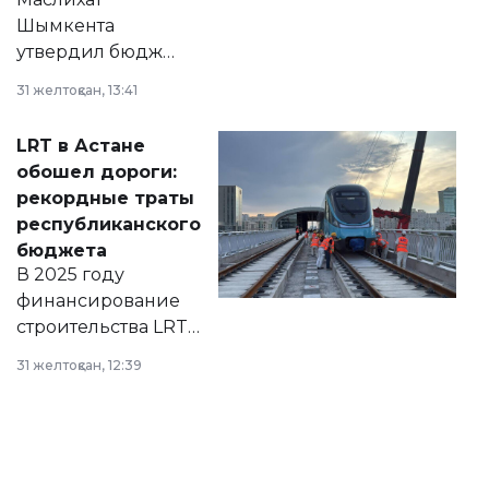
Шымкента
утвердил бюджет
города на 2026–
31 желтоқсан, 13:41
2028 годы.
Соответствующий
LRT в Астане
документ
обошел дороги:
появился в базе
рекордные траты
нормативных
республиканского
правовых актов и
бюджета
на сайте маслихат
В 2025 году
города.
финансирование
строительства LRT
в Астане из
31 желтоқсан, 12:39
республиканского
бюджета достигло
рекордных
объемов.