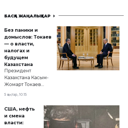
БАСҚА ЖАҢАЛЫҚТАР
Без паники и
домыслов: Токаев
— о власти,
налогах и
будущем
Казахстана
Президент
Казахстана Касым-
Жомарт Токаев
прокомментировал
5 қаңтар, 10:15
сразу несколько
актуальных тем —
США, нефть
от слухов о
и смена
политических
власти:
реформах до