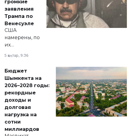
громкие
вопросов армии,
заявления
экономики и
Трампа по
личного здоровья.
Венесуэле
США
намерены, по
их
утверждению,
5 қаңтар, 9:36
принести
свободу
Бюджет
народу
Шымкента на
Венесуэлы.
2026–2028 годы:
рекордные
доходы и
долговая
нагрузка на
сотни
миллиардов
Маслихат