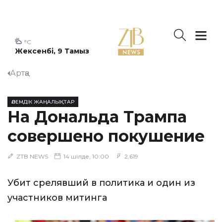
°C
Жексенбі, 9 Тамыз
Артқа
ӘЛЕМДІК ЖАҢАЛЫҚТАР
На Дональда Трампа
совершено покушение
ZTB NEWS
14 шілде, 10:00
2,619
Убит срелявший в политика и один из
участников митинга