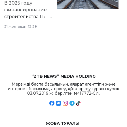
В 2025 году
города.
финансирование
строительства LRT
в Астане из
31 желтоқсан, 12:39
республиканского
бюджета достигло
рекордных
объемов.
“ZTB NEWS” MEDIA HOLDING
Мерзімді баспа басылымын, ақпарат агенттігін және
интернет-басылымды тіркеу, қайта тіркеу туралы куәлік
03.07.2019 ж. берілген № 17772-СИ.
ЖОБА ТУРАЛЫ