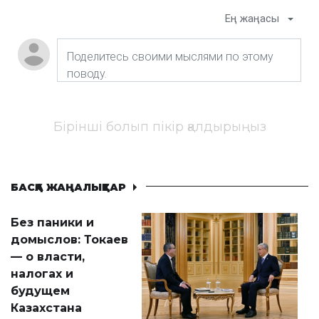
Ең жаңасы
Бірінші болып пікір қалдырыңыз
БАСҚА ЖАҢАЛЫҚТАР
Без паники и
домыслов: Токаев
— о власти,
налогах и
будущем
Казахстана