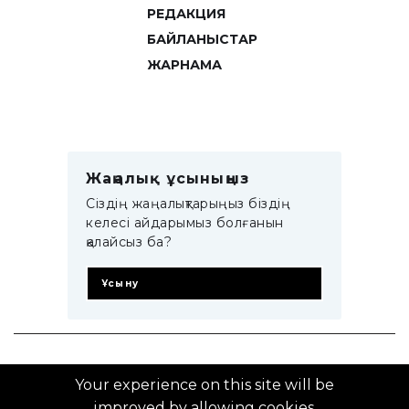
РЕДАКЦИЯ
БАЙЛАНЫСТАР
ЖАРНАМА
Жаңалық ұсыныңыз
Сіздің жаңалықтарыңыз біздің
келесі айдарымыз болғанын
қалайсыз ба?
Ұсыну
© 2014–2025 ZTB.KZ
Your experience on this site will be
improved by allowing cookies.