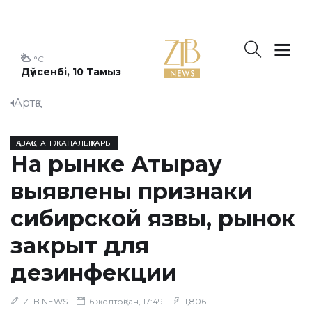
°C
Дүйсенбі, 10 Тамыз
Артқа
ҚАЗАҚСТАН ЖАҢАЛЫҚТАРЫ
На рынке Атырау
выявлены признаки
сибирской язвы, рынок
закрыт для
дезинфекции
ZTB NEWS
6 желтоқсан, 17:49
1,806