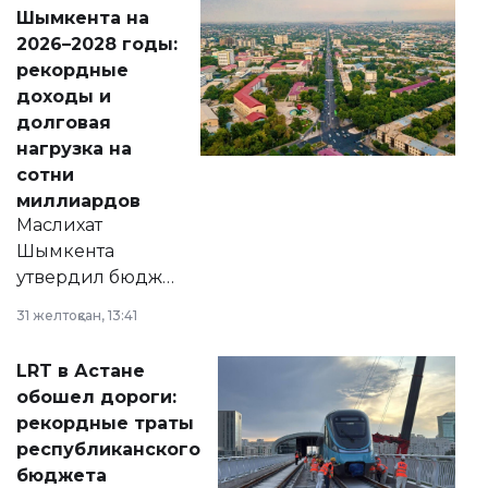
народу
Шымкента на
Венесуэлы.
2026–2028 годы:
рекордные
доходы и
долговая
нагрузка на
сотни
миллиардов
Маслихат
Шымкента
утвердил бюджет
города на 2026–
31 желтоқсан, 13:41
2028 годы.
Соответствующий
LRT в Астане
документ
обошел дороги:
появился в базе
рекордные траты
нормативных
республиканского
правовых актов и
бюджета
на сайте маслихат