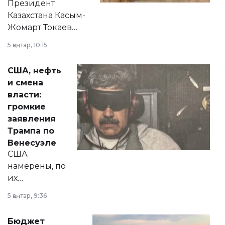
Президент
Казахстана Касым-
Жомарт Токаев
прокомментировал
5 қаңтар, 10:15
сразу несколько
актуальных тем —
США, нефть
от слухов о
и смена
политических
власти:
реформах до
громкие
вопросов армии,
заявления
экономики и
Трампа по
личного здоровья.
Венесуэле
США
намерены, по
их
утверждению,
5 қаңтар, 9:36
принести
свободу
Бюджет