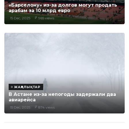
«Барселону» из-за долгов могут продать
арабам за 10 млрд евро
15 Dec, 2025
965 views
ЖАҢАЛЫҚТАР
В Астане из-за непогоды задержали два
авиарейса
15 Dec, 2025
874 views