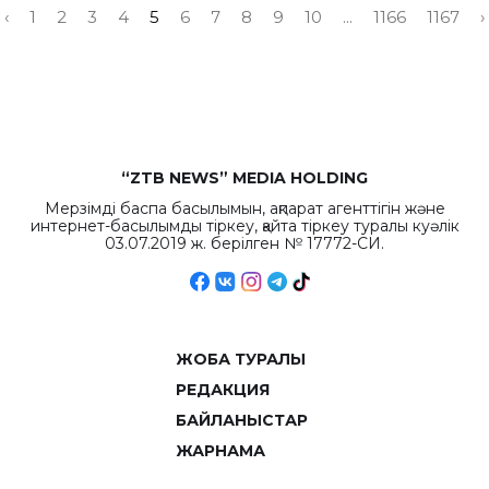
‹
1
2
3
4
5
6
7
8
9
10
...
1166
1167
›
“ZTB NEWS” MEDIA HOLDING
Мерзімді баспа басылымын, ақпарат агенттігін және
интернет-басылымды тіркеу, қайта тіркеу туралы куәлік
03.07.2019 ж. берілген № 17772-СИ.
ЖОБА ТУРАЛЫ
РЕДАКЦИЯ
БАЙЛАНЫСТАР
ЖАРНАМА