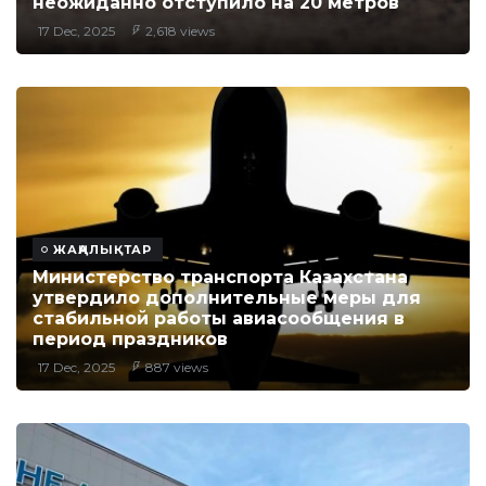
неожиданно отступило на 20 метров
17 Dec, 2025
2,618 views
ЖАҢАЛЫҚТАР
Министерство транспорта Казахстана
утвердило дополнительные меры для
стабильной работы авиасообщения в
период праздников
17 Dec, 2025
887 views