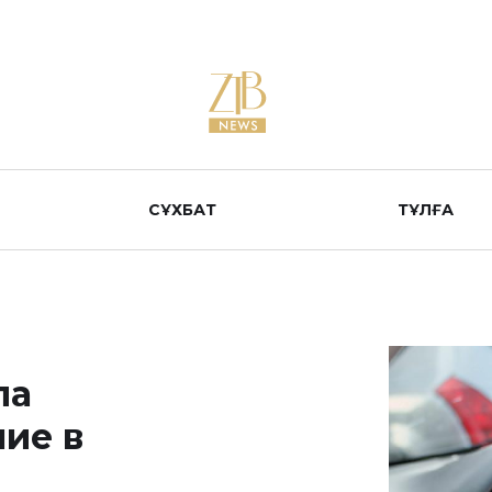
СҰХБАТ
ТҰЛҒА
ла
ие в