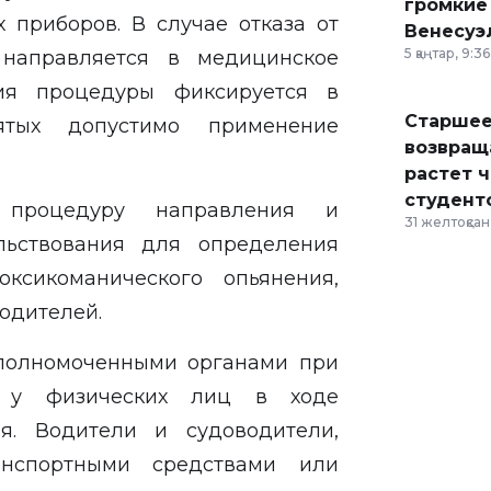
громкие
 приборов. В случае отказа от
Венесуэ
5 қаңтар, 9:36
 направляется в медицинское
ия процедуры фиксируется в
Старшее
ятых допустимо применение
возвраща
растет 
студент
 процедуру направления и
31 желтоқсан,
льствования для определения
оксикоманического опьянения,
водителей.
уполномоченными органами при
я у физических лиц в ходе
я. Водители и судоводители,
анспортными средствами или