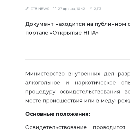
ZTB NEWS
27 қараша, 16:42
2,113
Документ находится на публичном 
портале «Открытые НПА»
Министерство внутренних дел раз
алкогольное и наркотическое оп
процедуру освидетельствования в
месте происшествия или в медучреж
Основные положения:
Освидетельствование проводитс