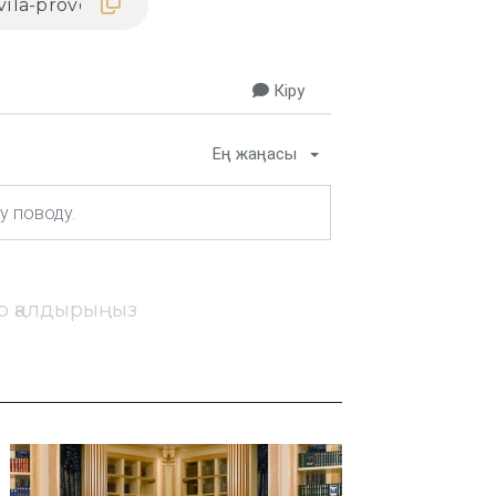
Кіру
Ең жаңасы
ір қалдырыңыз