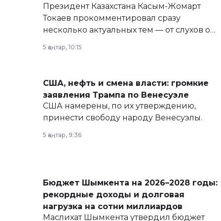
Президент Казахстана Касым-Жомарт
Токаев прокомментировал сразу
несколько актуальных тем — от слухов о
политических реформах до вопросов
5 қаңтар, 10:15
армии, экономики и личного здоровья.
США, нефть и смена власти: громкие
заявления Трампа по Венесуэле
США намерены, по их утверждению,
принести свободу народу Венесуэлы.
5 қаңтар, 9:36
Бюджет Шымкента на 2026–2028 годы:
рекордные доходы и долговая
нагрузка на сотни миллиардов
Маслихат Шымкента утвердил бюджет