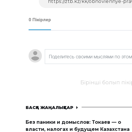
0 Пікірлер
Бірінші болып пік
БАСҚА ЖАҢАЛЫҚТАР
Без паники и домыслов: Токаев — о
власти, налогах и будущем Казахстана