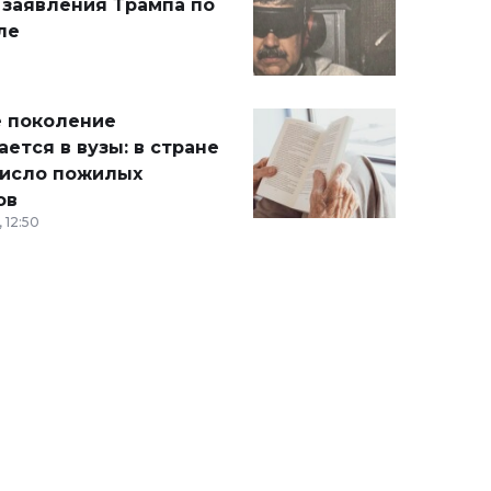
 заявления Трампа по
ле
 поколение
ется в вузы: в стране
число пожилых
ов
 12:50