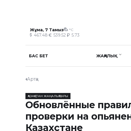
Жұма, 7 Тамыз
°C
467.48
539.52
5.73
БАС БЕТ
ЖАҢАЛЫҚ
Артқа
ҚАЗАҚСТАН ЖАҢАЛЫҚТАРЫ
Обновлённые прави
проверки на опьянен
Казахстане