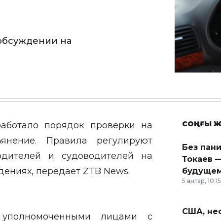
обсуждении на
СОҢҒЫ Ж
работало порядок проверки на
ьянение. Правила регулируют
Без пан
одителей и судоводителей на
Токаев —
дениях, передает
ZTB News.
будущем
5 қаңтар, 10:15
США, неф
я уполномоченными лицами с