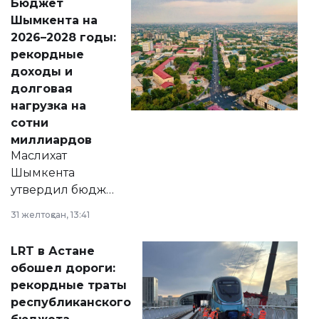
Бюджет
народу
Шымкента на
Венесуэлы.
2026–2028 годы:
рекордные
доходы и
долговая
нагрузка на
сотни
миллиардов
Маслихат
Шымкента
утвердил бюджет
города на 2026–
31 желтоқсан, 13:41
2028 годы.
Соответствующий
LRT в Астане
документ
обошел дороги:
появился в базе
рекордные траты
нормативных
республиканского
правовых актов и