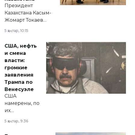
Президент
Казахстана Касым-
Жомарт Токаев
прокомментировал
5 қаңтар, 10:15
сразу несколько
актуальных тем —
США, нефть
от слухов о
и смена
политических
власти:
реформах до
громкие
вопросов армии,
заявления
экономики и
Трампа по
личного здоровья.
Венесуэле
США
намерены, по
их
утверждению,
5 қаңтар, 9:36
принести
свободу