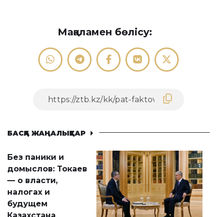
Мақаламен бөлісу:
БАСҚА ЖАҢАЛЫҚТАР
Без паники и
домыслов: Токаев
— о власти,
налогах и
будущем
Казахстана