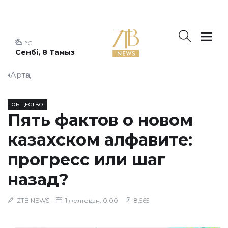
°C
Сенбі, 8 Тамыз
Артқа
ОБЩЕСТВО
Пять фактов о новом
казахском алфавите:
прогресс или шаг
назад?
ZTB NEWS
1 желтоқсан, 0:00
8,565