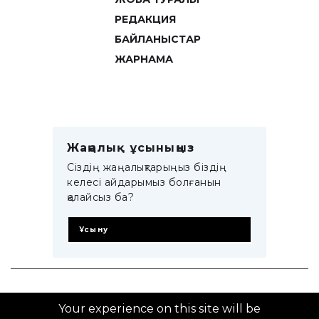
РЕДАКЦИЯ
БАЙЛАНЫСТАР
ЖАРНАМА
Жаңалық ұсыныңыз
Сіздің жаңалықтарыңыз біздің
келесі айдарымыз болғанын
қалайсыз ба?
Ұсыну
© 2014–2025 ZTB.KZ
Your experience on this site will be