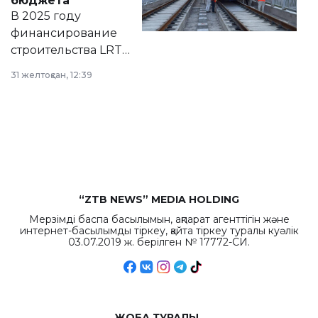
бюджета
на сайте маслихат
В 2025 году
города.
финансирование
строительства LRT
в Астане из
31 желтоқсан, 12:39
республиканского
бюджета достигло
рекордных
объемов.
“ZTB NEWS” MEDIA HOLDING
Мерзімді баспа басылымын, ақпарат агенттігін және
интернет-басылымды тіркеу, қайта тіркеу туралы куәлік
03.07.2019 ж. берілген № 17772-СИ.
ЖОБА ТУРАЛЫ