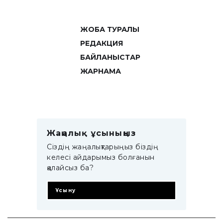
ЖОБА ТУРАЛЫ
РЕДАКЦИЯ
БАЙЛАНЫСТАР
ЖАРНАМА
Жаңалық ұсыныңыз
Сіздің жаңалықтарыңыз біздің
келесі айдарымыз болғанын
қалайсыз ба?
Ұсыну