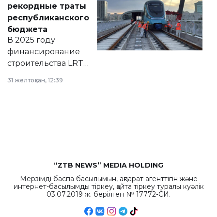
рекордные траты
нормативных
республиканского
правовых актов и
бюджета
на сайте маслихат
В 2025 году
города.
финансирование
строительства LRT
в Астане из
31 желтоқсан, 12:39
республиканского
бюджета достигло
рекордных
объемов.
“ZTB NEWS” MEDIA HOLDING
Мерзімді баспа басылымын, ақпарат агенттігін және
интернет-басылымды тіркеу, қайта тіркеу туралы куәлік
03.07.2019 ж. берілген № 17772-СИ.