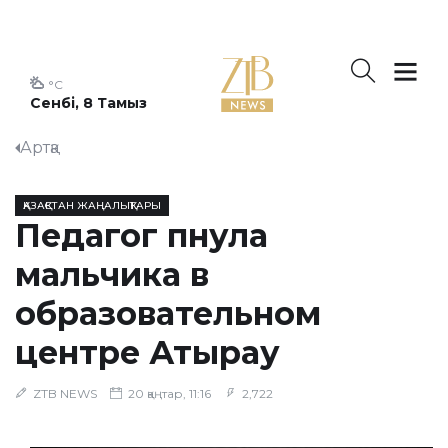
°C
Сенбі, 8 Тамыз
Артқа
ҚАЗАҚСТАН ЖАҢАЛЫҚТАРЫ
Педагог пнула
мальчика в
образовательном
центре Атырау
ZTB NEWS
20 қаңтар, 11:16
2,722