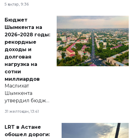
утверждению,
5 қаңтар, 9:36
принести
свободу
Бюджет
народу
Шымкента на
Венесуэлы.
2026–2028 годы:
рекордные
доходы и
долговая
нагрузка на
сотни
миллиардов
Маслихат
Шымкента
утвердил бюджет
города на 2026–
31 желтоқсан, 13:41
2028 годы.
Соответствующий
LRT в Астане
документ
обошел дороги:
появился в базе