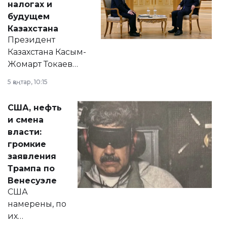
налогах и
будущем
Казахстана
Президент
Казахстана Касым-
Жомарт Токаев
прокомментировал
5 қаңтар, 10:15
сразу несколько
актуальных тем —
США, нефть
от слухов о
и смена
политических
власти:
реформах до
громкие
вопросов армии,
заявления
экономики и
Трампа по
личного здоровья.
Венесуэле
США
намерены, по
их