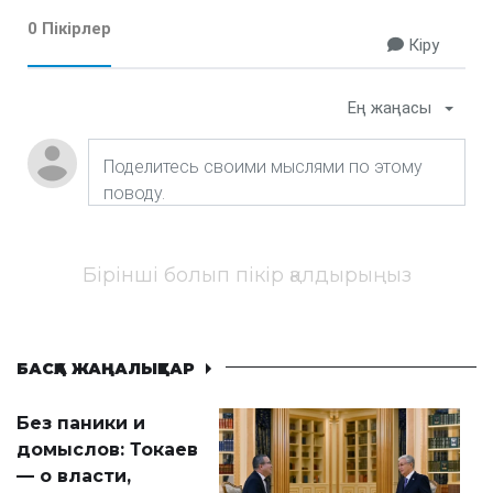
0 Пікірлер
Кіру
Ең жаңасы
Бірінші болып пікір қалдырыңыз
БАСҚА ЖАҢАЛЫҚТАР
Без паники и
домыслов: Токаев
— о власти,