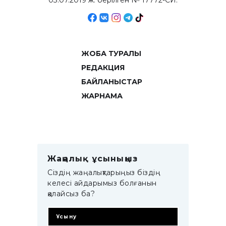
03.07.2019 ж. берілген № 17772-СИ.
ЖОБА ТУРАЛЫ
РЕДАКЦИЯ
БАЙЛАНЫСТАР
ЖАРНАМА
Жаңалық ұсыныңыз
Сіздің жаңалықтарыңыз біздің
келесі айдарымыз болғанын
қалайсыз ба?
Ұсыну