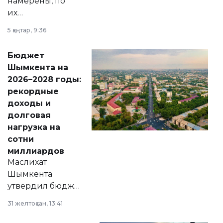
намерены, по
их
утверждению,
5 қаңтар, 9:36
принести
свободу
Бюджет
народу
Шымкента на
Венесуэлы.
2026–2028 годы:
рекордные
доходы и
долговая
нагрузка на
сотни
миллиардов
Маслихат
Шымкента
утвердил бюджет
города на 2026–
31 желтоқсан, 13:41
2028 годы.
Соответствующий