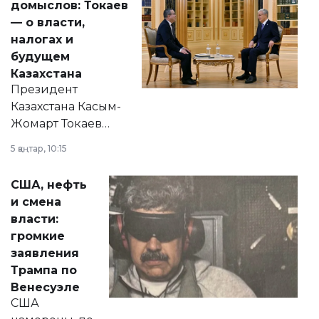
домыслов: Токаев
— о власти,
налогах и
будущем
Казахстана
Президент
Казахстана Касым-
Жомарт Токаев
прокомментировал
5 қаңтар, 10:15
сразу несколько
актуальных тем —
США, нефть
от слухов о
и смена
политических
власти:
реформах до
громкие
вопросов армии,
заявления
экономики и
Трампа по
личного здоровья.
Венесуэле
США