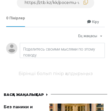
0 Пікірлер
Кіру
Ең жаңасы
Бірінші болып пікір қалдырыңыз
БАСҚА ЖАҢАЛЫҚТАР
Без паники и