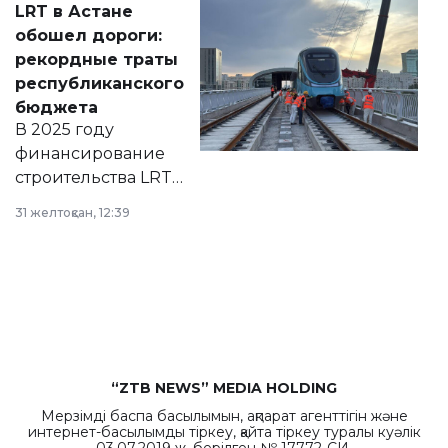
LRT в Астане
документ
обошел дороги:
появился в базе
рекордные траты
нормативных
республиканского
правовых актов и
бюджета
на сайте маслихат
В 2025 году
города.
финансирование
строительства LRT
в Астане из
31 желтоқсан, 12:39
республиканского
бюджета достигло
рекордных
объемов.
“ZTB NEWS” MEDIA HOLDING
Мерзімді баспа басылымын, ақпарат агенттігін және
интернет-басылымды тіркеу, қайта тіркеу туралы куәлік