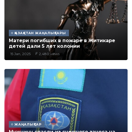
ҚАЗАҚСТАН ЖАҢАЛЫҚТАРЫ
Матери погибших в пожаре в Житикаре
детей дали 5 лет колонии
15 Jan, 2025
2,480 views
ЖАҢАЛЫҚТАР
Мужчину спасли из снежного заноса на