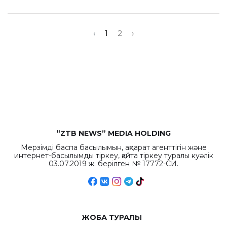
‹
1
2
›
“ZTB NEWS” MEDIA HOLDING
Мерзімді баспа басылымын, ақпарат агенттігін және
интернет-басылымды тіркеу, қайта тіркеу туралы куәлік
03.07.2019 ж. берілген № 17772-СИ.
ЖОБА ТУРАЛЫ