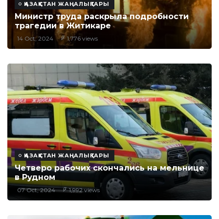
ҚАЗАҚСТАН ЖАҢАЛЫҚТАРЫ
Министр труда раскрыла подробности
трагедии в Житикаре
14 Oct, 2024
1,776 views
ҚАЗАҚСТАН ЖАҢАЛЫҚТАРЫ
Четверо рабочих скончались на мельнице
в Рудном
07 Oct, 2024
1,992 views