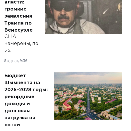
власти:
реформах до
громкие
вопросов армии,
заявления
экономики и
Трампа по
личного здоровья.
Венесуэле
США
намерены, по
их
утверждению,
5 қаңтар, 9:36
принести
свободу
Бюджет
народу
Шымкента на
Венесуэлы.
2026–2028 годы:
рекордные
доходы и
долговая
нагрузка на
сотни