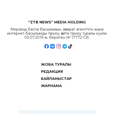
“ZTB NEWS” MEDIA HOLDING
Мерзімді баспа басылымын, ақпарат агенттігін және
интернет-басылымды тіркеу, қайта тіркеу туралы куәлік
03.07.2019 ж. берілген № 17772-СИ.
ЖОБА ТУРАЛЫ
РЕДАКЦИЯ
БАЙЛАНЫСТАР
ЖАРНАМА