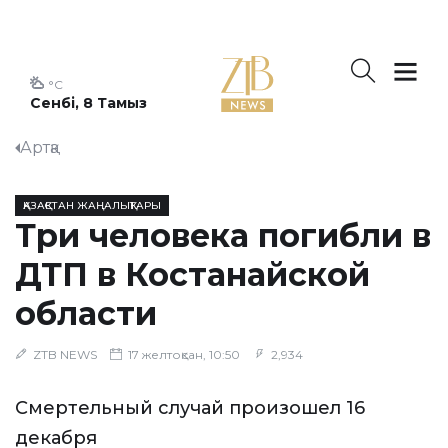
°C
Сенбі, 8 Тамыз
Артқа
ҚАЗАҚСТАН ЖАҢАЛЫҚТАРЫ
Три человека погибли в
ДТП в Костанайской
области
ZTB NEWS
17 желтоқсан, 10:50
2,934
Смертельный случай произошел 16
декабря