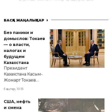
БАСҚА ЖАҢАЛЫҚТАР
Без паники и
домыслов: Токаев
— о власти,
налогах и
будущем
Казахстана
Президент
Казахстана Касым-
Жомарт Токаев
прокомментировал
5 қаңтар, 10:15
сразу несколько
актуальных тем —
США, нефть
от слухов о
и смена
политических