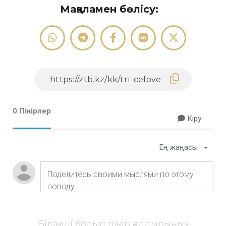
Мақаламен бөлісу:
0 Пікірлер
Кіру
Ең жаңасы
Бірінші болып пікір қалдырыңыз