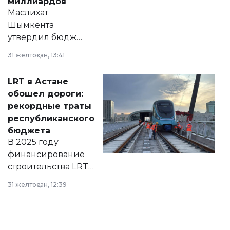
миллиардов
Маслихат
Шымкента
утвердил бюджет
города на 2026–
31 желтоқсан, 13:41
2028 годы.
Соответствующий
LRT в Астане
документ
обошел дороги:
появился в базе
рекордные траты
нормативных
республиканского
правовых актов и
бюджета
на сайте маслихат
В 2025 году
города.
финансирование
строительства LRT
в Астане из
31 желтоқсан, 12:39
республиканского
бюджета достигло
рекордных
объемов.