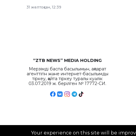
рекордных объемов.
31 желтоқсан, 12:39
“ZTB NEWS” MEDIA HOLDING
Мерзімді баспа басылымын, ақпарат
агенттігін және интернет-басылымды
тіркеу, қайта тіркеу туралы куәлік
03.07.2019 ж. берілген № 17772-СИ.
Your experience on this site will be impro