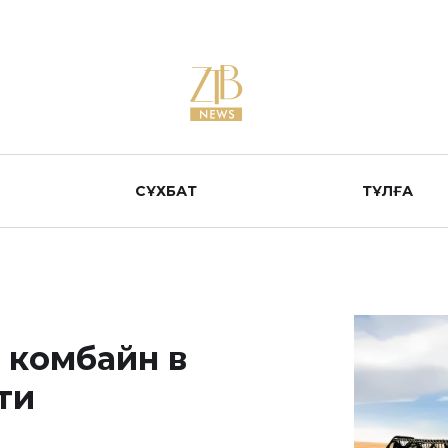
СҰХБАТ
ТҰЛҒА
 комбайн в
ти