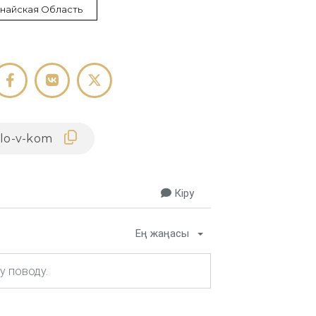
найская Область
Кіру
Ең жаңасы