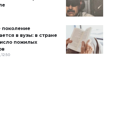
ле
 поколение
ется в вузы: в стране
число пожилых
ов
 12:50