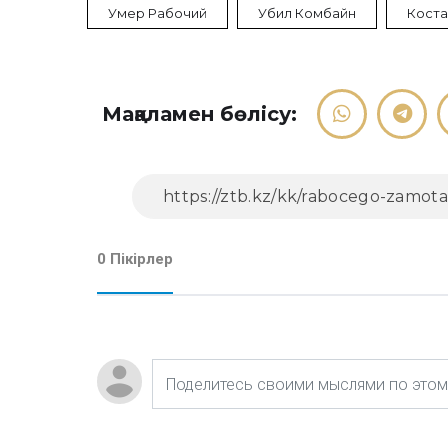
Умер Рабочий
Убил Комбайн
Коста
Мақаламен бөлісу:
0 Пікірлер