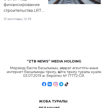
города.
финансирование
строительства LRT
в Астане из
31 желтоқсан, 12:39
республиканского
бюджета достигло
рекордных
объемов.
“ZTB NEWS” MEDIA HOLDING
Мерзімді баспа басылымын, ақпарат агенттігін және
интернет-басылымды тіркеу, қайта тіркеу туралы куәлік
03.07.2019 ж. берілген № 17772-СИ.
ЖОБА ТУРАЛЫ