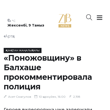
°C
Жексенбі, 9 Тамыз
Артқа
ҚАЗАҚСТАН ЖАҢАЛЫҚТАРЫ
«Поножовщину» в
Балхаше
прокомментировала
полиция
Асет Смагулов
10 қыркүйек, 16:00
2,198
Героев видеоролика уже задержали