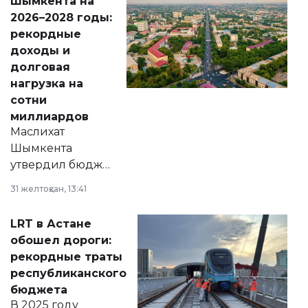
Шымкента на
Венесуэлы.
2026–2028 годы:
рекордные
доходы и
долговая
нагрузка на
сотни
миллиардов
Маслихат
Шымкента
утвердил бюджет
города на 2026–
31 желтоқсан, 13:41
2028 годы.
Соответствующий
LRT в Астане
документ
обошел дороги:
появился в базе
рекордные траты
нормативных
республиканского
правовых актов и
бюджета
на сайте маслихат
В 2025 году