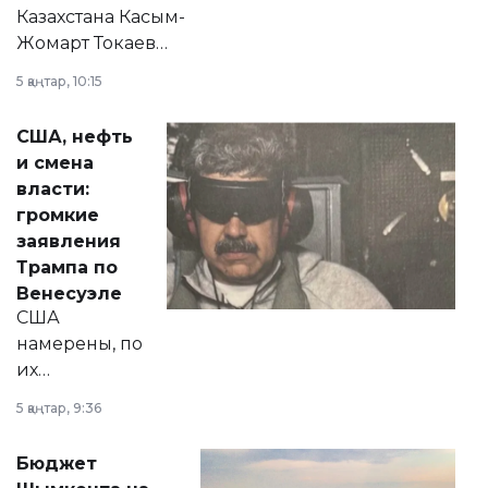
Казахстана Касым-
Жомарт Токаев
прокомментировал
5 қаңтар, 10:15
сразу несколько
актуальных тем —
США, нефть
от слухов о
и смена
политических
власти:
реформах до
громкие
вопросов армии,
заявления
экономики и
Трампа по
личного здоровья.
Венесуэле
США
намерены, по
их
утверждению,
5 қаңтар, 9:36
принести
свободу
Бюджет
народу