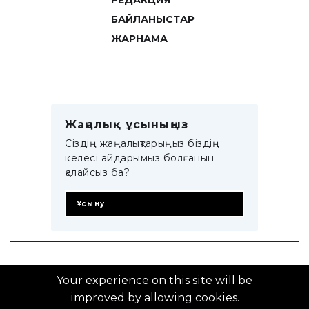
РЕДАКЦИЯ
БАЙЛАНЫСТАР
ЖАРНАМА
Жаңалық ұсыныңыз
Сіздің жаңалықтарыңыз біздің
келесі айдарымыз болғанын
қалайсыз ба?
Ұсыну
© 2014–2025 ZTB.KZ
Your experience on this site will be
improved by allowing cookies.