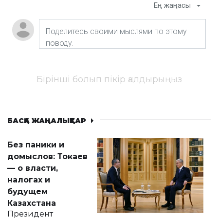
Ең жаңасы
Бірінші болып пікір қалдырыңыз
БАСҚА ЖАҢАЛЫҚТАР
Без паники и
домыслов: Токаев
— о власти,
налогах и
будущем
Казахстана
Президент