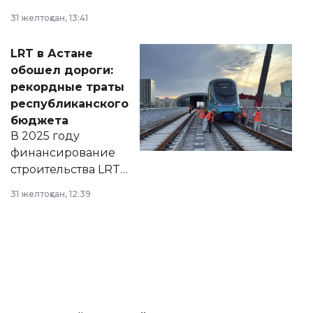
города на 2026–
31 желтоқсан, 13:41
2028 годы.
Соответствующий
LRT в Астане
документ
обошел дороги:
появился в базе
рекордные траты
нормативных
республиканского
правовых актов и
бюджета
на сайте маслихат
В 2025 году
города.
финансирование
строительства LRT
в Астане из
31 желтоқсан, 12:39
республиканского
бюджета достигло
рекордных
объемов.