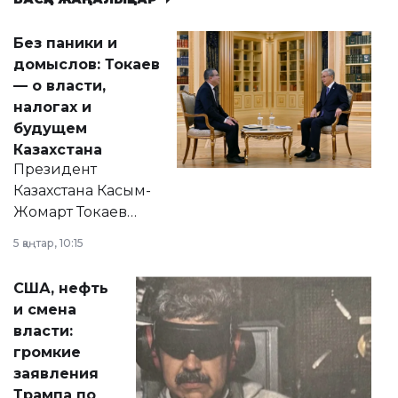
Без паники и
домыслов: Токаев
— о власти,
налогах и
будущем
Казахстана
Президент
Казахстана Касым-
Жомарт Токаев
прокомментировал
5 қаңтар, 10:15
сразу несколько
актуальных тем —
США, нефть
от слухов о
и смена
политических
власти:
реформах до
громкие
вопросов армии,
заявления
экономики и
Трампа по