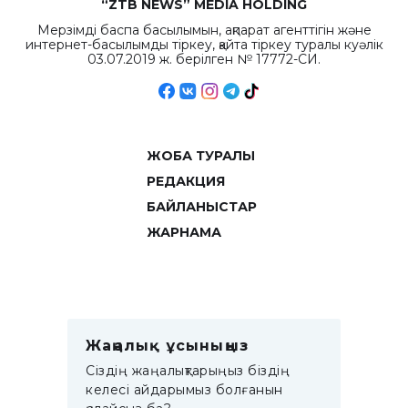
“ZTB NEWS” MEDIA HOLDING
Мерзімді баспа басылымын, ақпарат агенттігін және
интернет-басылымды тіркеу, қайта тіркеу туралы куәлік
03.07.2019 ж. берілген № 17772-СИ.
ЖОБА ТУРАЛЫ
РЕДАКЦИЯ
БАЙЛАНЫСТАР
ЖАРНАМА
Жаңалық ұсыныңыз
Сіздің жаңалықтарыңыз біздің
келесі айдарымыз болғанын