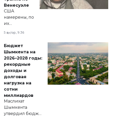
личного здоровья.
Венесуэле
США
намерены, по
их
утверждению,
5 қаңтар, 9:36
принести
свободу
Бюджет
народу
Шымкента на
Венесуэлы.
2026–2028 годы:
рекордные
доходы и
долговая
нагрузка на
сотни
миллиардов
Маслихат
Шымкента
утвердил бюджет