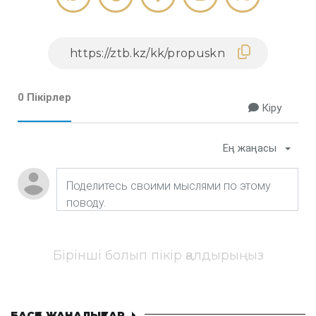
0 Пікірлер
Кіру
Ең жаңасы
Бірінші болып пікір қалдырыңыз
БАСҚА ЖАҢАЛЫҚТАР