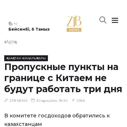
°C
Бейсенбі, 6 Тамыз
Артқа
ҚАЗАҚСТАН ЖАҢАЛЫҚТАРЫ
Пропускные пункты на
границе с Китаем не
будут работать три дня
ZTB NEWS
30 қыркүйек, 18:30
1,986
В комитете госдоходов обратились к
казахстанцам