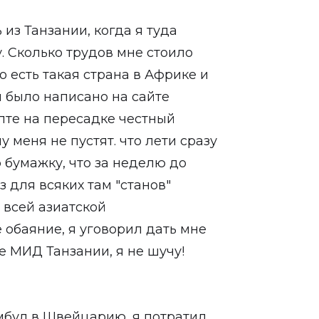
из Танзании, когда я туда
у. Сколько трудов мне стоило
то есть такая страна в Африке и
и было написано на сайте
ипте на пересадке честный
у меня не пустят. что лет
и сразу
 бумажку, что за неделю до
 для всяких там "станов"
о всей азиатской
 обаяние, я уговорил дать мне
е МИД Танзании, я не шучу!
амбул в Швейцарию, я потратил