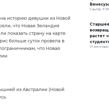
Венесуэ
5 қаңтар, 9:36
т на историю девушки из Новой
Старшее
ряли,
что Новая Зеландия
возвраща
ли показать страну на карте.
растет 
ис больше суток провела в
студент
31 желтоқсан,
пограничникам, что Новая
лии.
арышней из Австралии (Новой
сь.