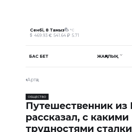
Сенбі, 8 Тамыз
°C
469.93
541.64
5.71
БАС БЕТ
ЖАҢАЛЫҚ
Артқа
ОБЩЕСТВО
Путешественник из 
рассказал, с какими
трудностями сталки