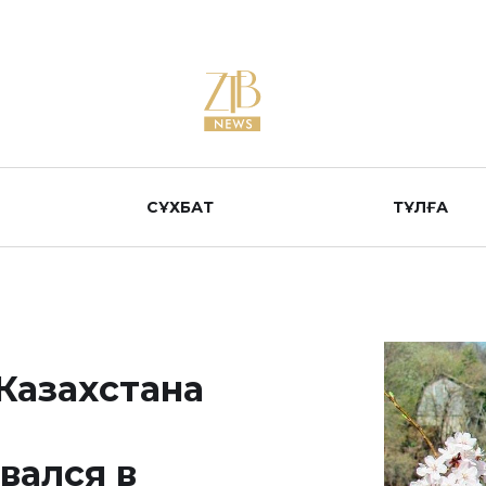
СҰХБАТ
ТҰЛҒА
Казахстана
вался в