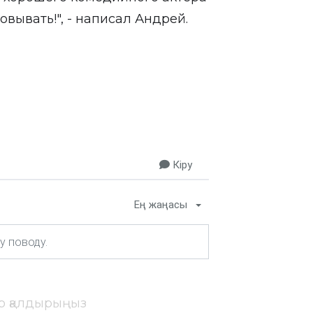
овывать!", -
написал
Андрей.
Кіру
Ең жаңасы
ір қалдырыңыз