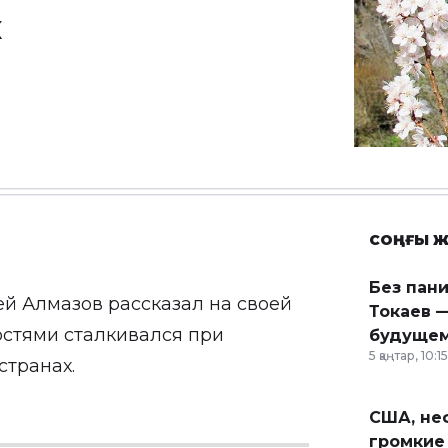
х
СОҢҒЫ Ж
Без пан
й Алмазов рассказал на своей
Токаев —
остями сталкивался при
будущем
5 қаңтар, 10:15
странах.
США, неф
громкие