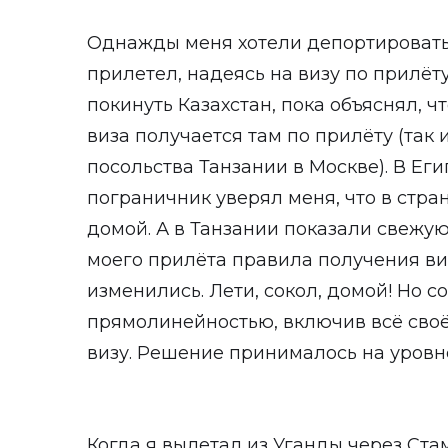
Однажды меня хотели депортировать 
прилетел, надеясь на визу по прилёт
покинуть Казахстан, пока объяснял, ч
виза получается там по прилёту (так 
посольства Танзании в Москве). В Ег
пограничник уверял меня, что в стран
домой. А в Танзании показали свежую
моего прилёта правила получения виз
изменились. Лети, сокол, домой! Но с
прямолинейностью, включив всё своё
визу. Решение принималось на уровн
Когда я вылетал из Уганды через Ст