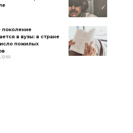
ле
 поколение
ется в вузы: в стране
число пожилых
ов
 12:50