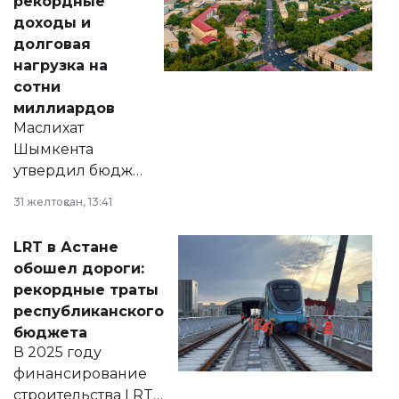
рекордные
доходы и
долговая
нагрузка на
сотни
миллиардов
Маслихат
Шымкента
утвердил бюджет
города на 2026–
31 желтоқсан, 13:41
2028 годы.
Соответствующий
LRT в Астане
документ
обошел дороги:
появился в базе
рекордные траты
нормативных
республиканского
правовых актов и
бюджета
на сайте маслихат
В 2025 году
города.
финансирование
строительства LRT