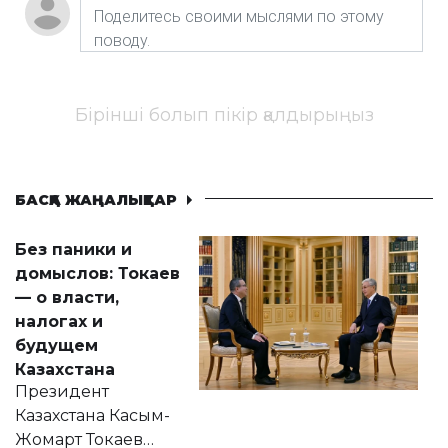
Бірінші болып пікір қалдырыңыз
БАСҚА ЖАҢАЛЫҚТАР
Без паники и
домыслов: Токаев
— о власти,
налогах и
будущем
Казахстана
Президент
Казахстана Касым-
Жомарт Токаев