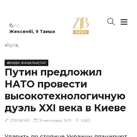
°C
Жексенбі, 9 Тамыз
Артқа
ӘЛЕМДІК ЖАҢАЛЫҚТАР
Путин предложил
НАТО провести
высокотехнологичную
дуэль XXI века в Киеве
ZTB NEWS
19 желтоқсан, 15:31
3,653
Ударить по столице Украины планируют