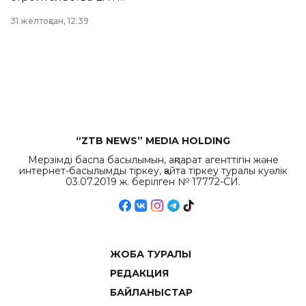
в Астане из
31 желтоқсан, 12:39
республиканского
бюджета достигло
рекордных
объемов.
“ZTB NEWS” MEDIA HOLDING
Мерзімді баспа басылымын, ақпарат агенттігін және
интернет-басылымды тіркеу, қайта тіркеу туралы куәлік
03.07.2019 ж. берілген № 17772-СИ.
ЖОБА ТУРАЛЫ
РЕДАКЦИЯ
БАЙЛАНЫСТАР