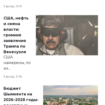
прокомментировал
5 қаңтар, 10:15
сразу несколько
актуальных тем —
США, нефть
от слухов о
и смена
политических
власти:
реформах до
громкие
вопросов армии,
заявления
экономики и
Трампа по
личного здоровья.
Венесуэле
США
намерены, по
их
утверждению,
5 қаңтар, 9:36
принести
свободу
Бюджет
народу
Шымкента на
Венесуэлы.
2026–2028 годы: