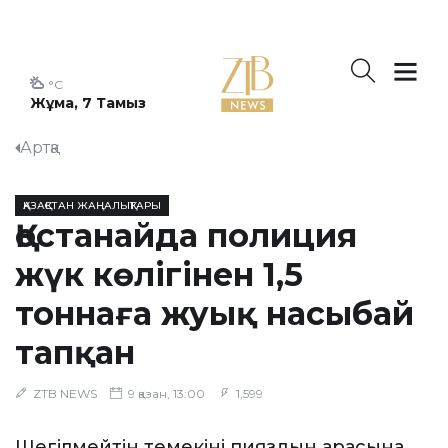
°C
Жұма, 7 Тамыз
Артқа
ҚАЗАҚСТАН ЖАҢАЛЫҚТАРЫ
Қостанайда полиция
жүк көлігінен 1,5
тоннаға жуық насыбай
тапқан
ZTB NEWS
9 қазан, 13:00
1,599
Шегілмейтін темекіні пияздын арасына