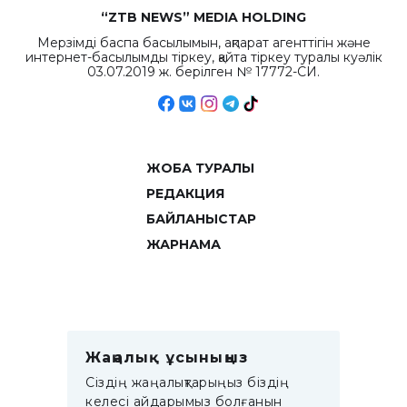
“ZTB NEWS” MEDIA HOLDING
Мерзімді баспа басылымын, ақпарат агенттігін және
интернет-басылымды тіркеу, қайта тіркеу туралы куәлік
03.07.2019 ж. берілген № 17772-СИ.
ЖОБА ТУРАЛЫ
РЕДАКЦИЯ
БАЙЛАНЫСТАР
ЖАРНАМА
Жаңалық ұсыныңыз
Сіздің жаңалықтарыңыз біздің
келесі айдарымыз болғанын