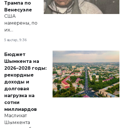
Трампа по
личного здоровья.
Венесуэле
США
намерены, по
их
утверждению,
5 қаңтар, 9:36
принести
свободу
Бюджет
народу
Шымкента на
Венесуэлы.
2026–2028 годы:
рекордные
доходы и
долговая
нагрузка на
сотни
миллиардов
Маслихат
Шымкента