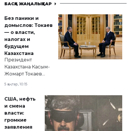
БАСҚА ЖАҢАЛЫҚТАР
Без паники и
домыслов: Токаев
— о власти,
налогах и
будущем
Казахстана
Президент
Казахстана Касым-
Жомарт Токаев
прокомментировал
5 қаңтар, 10:15
сразу несколько
актуальных тем —
США, нефть
от слухов о
и смена
политических
власти:
реформах до
громкие
вопросов армии,
заявления
экономики и