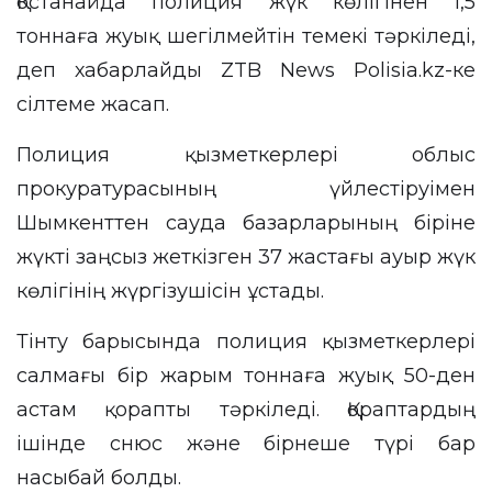
Қостанайда полиция жүк көлігінен 1,5
тоннаға жуық шегілмейтін темекі тәркіледі,
деп хабарлайды
ZTB News
Polisia.kz-ке
сілтеме жасап.
Полиция қызметкерлері облыс
прокуратурасының үйлестіруімен
Шымкенттен сауда базарларының біріне
жүкті заңсыз жеткізген 37 жастағы ауыр жүк
көлігінің жүргізушісін ұстады.
Тінту барысында полиция қызметкерлері
салмағы бір жарым тоннаға жуық 50-ден
астам қорапты тәркіледі. Қораптардың
ішінде снюс және бірнеше түрі бар
насыбай болды.