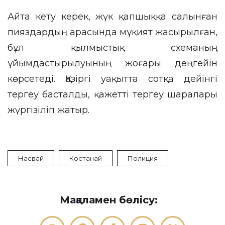
Айта кету керек, жүк қапшыққа салынған
пияздардың арасында мұқият жасырылған,
бұл қылмыстық схеманың
ұйымдастырылуының жоғары деңгейін
көрсетеді. Қазіргі уақытта сотқа дейінгі
тергеу басталды, қажетті тергеу шаралары
жүргізіліп жатыр.
Насвай
Костанай
Полиция
Мақаламен бөлісу: