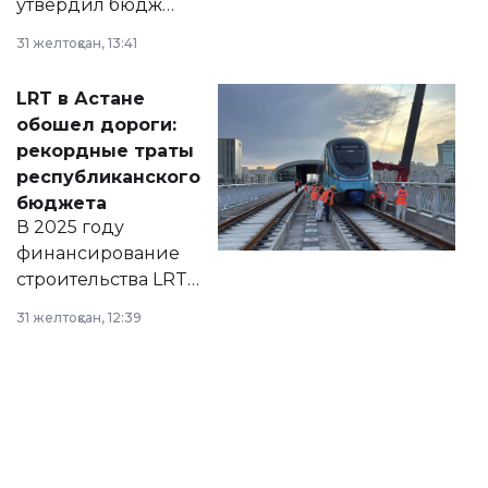
утвердил бюджет
города на 2026–
31 желтоқсан, 13:41
2028 годы.
Соответствующий
LRT в Астане
документ
обошел дороги:
появился в базе
рекордные траты
нормативных
республиканского
правовых актов и
бюджета
на сайте маслихат
В 2025 году
города.
финансирование
строительства LRT
в Астане из
31 желтоқсан, 12:39
республиканского
бюджета достигло
рекордных
объемов.