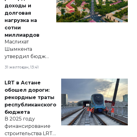
доходы и
долговая
нагрузка на
сотни
миллиардов
Маслихат
Шымкента
утвердил бюджет
города на 2026–
31 желтоқсан, 13:41
2028 годы.
Соответствующий
LRT в Астане
документ
обошел дороги:
появился в базе
рекордные траты
нормативных
республиканского
правовых актов и
бюджета
на сайте маслихат
В 2025 году
города.
финансирование
строительства LRT