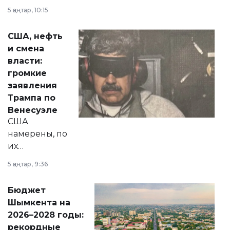
прокомментировал
5 қаңтар, 10:15
сразу несколько
актуальных тем —
США, нефть
от слухов о
и смена
политических
власти:
реформах до
громкие
вопросов армии,
заявления
экономики и
Трампа по
личного здоровья.
Венесуэле
США
намерены, по
их
утверждению,
5 қаңтар, 9:36
принести
свободу
Бюджет
народу
Шымкента на
Венесуэлы.
2026–2028 годы:
рекордные