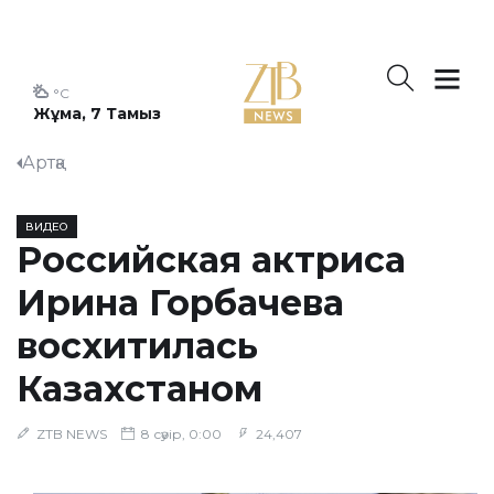
°C
Жұма, 7 Тамыз
Артқа
ВИДЕО
Российская актриса
Ирина Горбачева
восхитилась
Казахстаном
ZTB NEWS
8 сәуір, 0:00
24,407