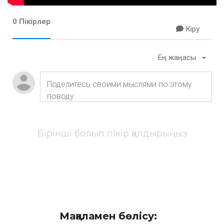
0 Пікірлер
Кіру
Ең жаңасы
Бірінші болып пікір қалдырыңыз
Мақаламен бөлісу: