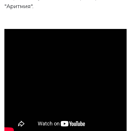
"Аритмия".