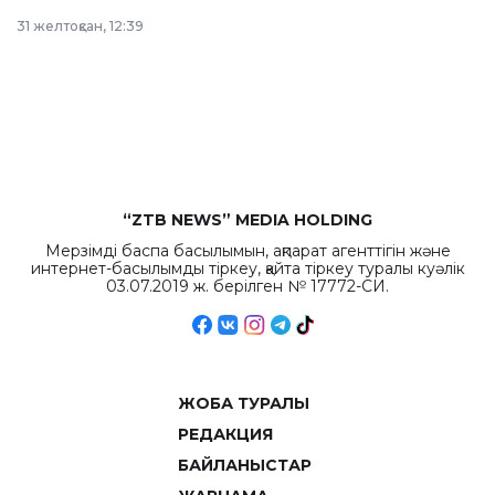
в Астане из
31 желтоқсан, 12:39
республиканского
бюджета достигло
рекордных
объемов.
“ZTB NEWS” MEDIA HOLDING
Мерзімді баспа басылымын, ақпарат агенттігін және
интернет-басылымды тіркеу, қайта тіркеу туралы куәлік
03.07.2019 ж. берілген № 17772-СИ.
ЖОБА ТУРАЛЫ
РЕДАКЦИЯ
БАЙЛАНЫСТАР