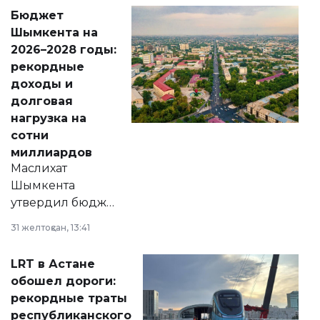
свободу
Бюджет
народу
Шымкента на
Венесуэлы.
2026–2028 годы:
рекордные
доходы и
долговая
нагрузка на
сотни
миллиардов
Маслихат
Шымкента
утвердил бюджет
города на 2026–
31 желтоқсан, 13:41
2028 годы.
Соответствующий
LRT в Астане
документ
обошел дороги:
появился в базе
рекордные траты
нормативных
республиканского