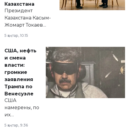
Казахстана
Президент
Казахстана Касым-
Жомарт Токаев
прокомментировал
5 қаңтар, 10:15
сразу несколько
актуальных тем —
США, нефть
от слухов о
и смена
политических
власти:
реформах до
громкие
вопросов армии,
заявления
экономики и
Трампа по
личного здоровья.
Венесуэле
США
намерены, по
их
утверждению,
5 қаңтар, 9:36
принести