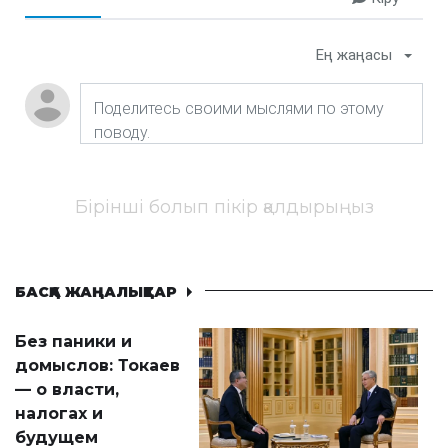
Ең жаңасы
Бірінші болып пікір қалдырыңыз
БАСҚА ЖАҢАЛЫҚТАР
Без паники и
домыслов: Токаев
— о власти,
налогах и
будущем