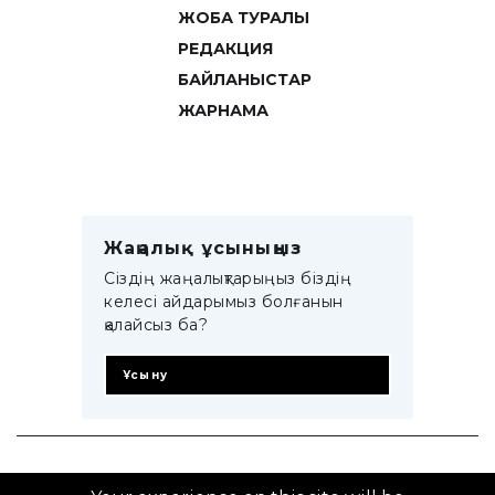
ЖОБА ТУРАЛЫ
РЕДАКЦИЯ
БАЙЛАНЫСТАР
ЖАРНАМА
Жаңалық ұсыныңыз
Сіздің жаңалықтарыңыз біздің
келесі айдарымыз болғанын
қалайсыз ба?
Ұсыну
© 2014–2025 ZTB.KZ