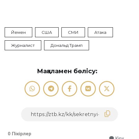
Йемен
США
СМИ
Атака
Журналист
Дональд Трамп
Мақаламен бөлісу:
0 Пікірлер
Кіру