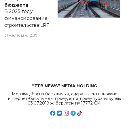
правовых актов и
бюджета
на сайте маслихат
В 2025 году
города.
финансирование
строительства LRT
в Астане из
31 желтоқсан, 12:39
республиканского
бюджета достигло
рекордных
объемов.
“ZTB NEWS” MEDIA HOLDING
Мерзімді баспа басылымын, ақпарат агенттігін және
интернет-басылымды тіркеу, қайта тіркеу туралы куәлік
03.07.2019 ж. берілген № 17772-СИ.