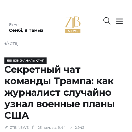
°C
Сенбі, 8 Тамыз
Артқа
ӘЛЕМДІК ЖАҢАЛЫҚТАР
Секретный чат
команды Трампа: как
журналист случайно
узнал военные планы
США
ZTB NEWS
25 наурыз, 9:44
2,942