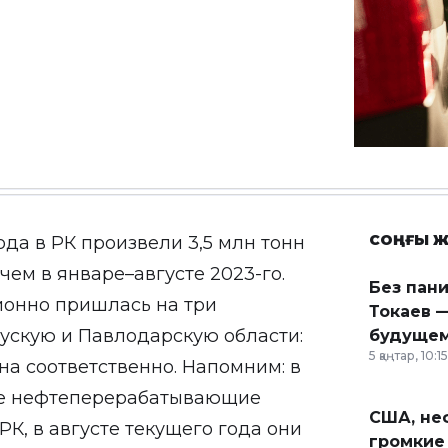
СОҢҒЫ Ж
ода в РК произвели 3,5 млн тонн
чем в январе–августе 2023-го.
Без пан
ионно пришлась на три
Токаев —
ускую и Павлодарскую области:
будущем
5 қаңтар, 10:15
зина соответственно. Напомним: в
кие нефтеперерабатывающие
США, неф
РК, в августе текущего года они
громкие