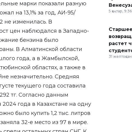
дельные марки показали разную
Венесуэ
5 қаңтар, 9:36
ал на 13,1% за год, АИ-95/
2 не изменилась. В
Старшее
ост цен наблюдался в Западно-
возвраща
рожание бензина было
растет 
траны. В Алматинской области
студент
31 желтоқсан,
шлого года, а в Жамбылской,
тюбинской областях, а также в
йне незначительно. Средняя
густе текущего года составила
 292 тг. Согласно данным
 2024 года в Казахстане на одну
но было купить 1,2 тыс. литров
заняла 32-е место из 97 в мире.
 среди остальных стран СНГ. К