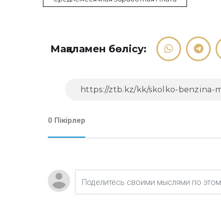
Мақаламен бөлісу:
0 Пікірлер