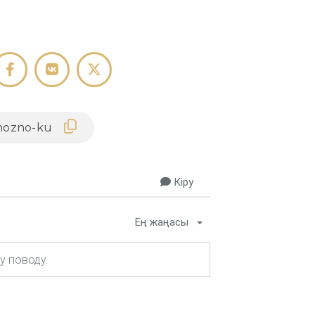
Кіру
Ең жаңасы