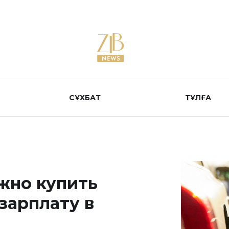
СҰХБАТ
ТҰЛҒА
жно купить
зарплату в