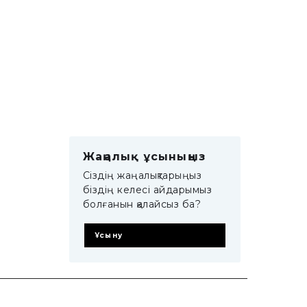
Жаңалық ұсыныңыз
Сіздің жаңалықтарыңыз
біздің келесі айдарымыз
болғанын қалайсыз ба?
Ұсыну