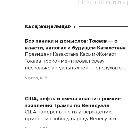
Бірінші болып пік
БАСҚА ЖАҢАЛЫҚТАР
Без паники и домыслов: Токаев — о
власти, налогах и будущем Казахстана
Президент Казахстана Касым-Жомарт
Токаев прокомментировал сразу
несколько актуальных тем — от слухов о
политических реформах до вопросов
5 қаңтар, 10:15
армии, экономики и личного здоровья.
США, нефть и смена власти: громкие
заявления Трампа по Венесуэле
США намерены, по их утверждению,
принести свободу народу Венесуэлы.