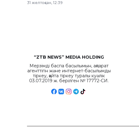
31 желтоқсан, 12:39
“ZTB NEWS” MEDIA HOLDING
Мерзімді баспа басылымын, ақпарат
агенттігін және интернет-басылымды
тіркеу, қайта тіркеу туралы куәлік
03.07.2019 ж. берілген № 17772-СИ.