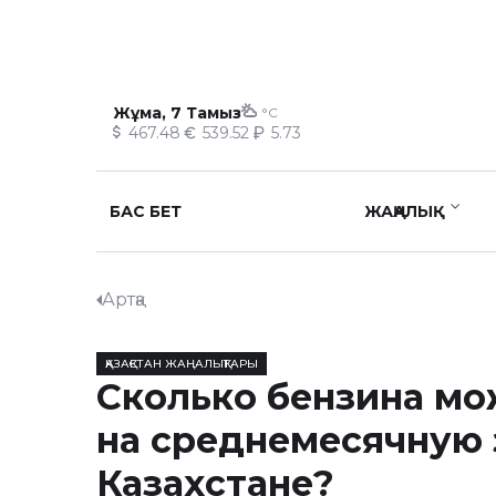
Жұма, 7 Тамыз
°C
467.48
539.52
5.73
БАС БЕТ
ЖАҢАЛЫҚ
Артқа
ҚАЗАҚСТАН ЖАҢАЛЫҚТАРЫ
Сколько бензина мо
на среднемесячную 
Казахстане?