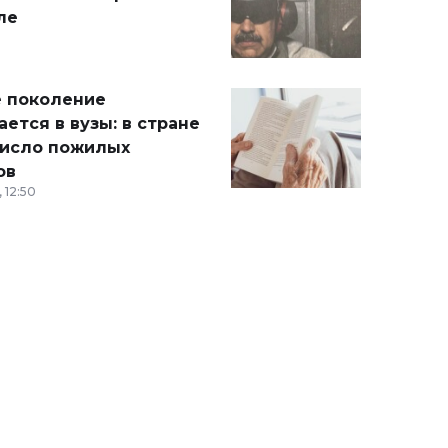
ле
 поколение
ется в вузы: в стране
число пожилых
ов
 12:50