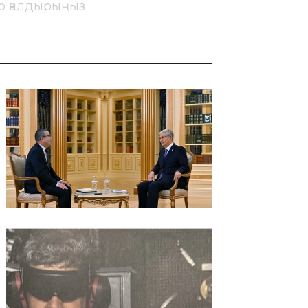
ір қалдырыңыз