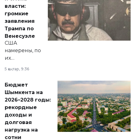
политических
власти:
реформах до
громкие
вопросов армии,
заявления
экономики и
Трампа по
личного здоровья.
Венесуэле
США
намерены, по
их
утверждению,
5 қаңтар, 9:36
принести
свободу
Бюджет
народу
Шымкента на
Венесуэлы.
2026–2028 годы:
рекордные
доходы и
долговая
нагрузка на
сотни