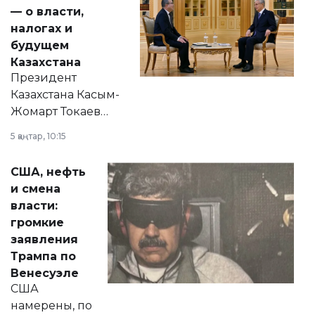
— о власти,
налогах и
будущем
Казахстана
Президент
Казахстана Касым-
Жомарт Токаев
прокомментировал
5 қаңтар, 10:15
сразу несколько
актуальных тем —
США, нефть
от слухов о
и смена
политических
власти:
реформах до
громкие
вопросов армии,
заявления
экономики и
Трампа по
личного здоровья.
Венесуэле
США
намерены, по