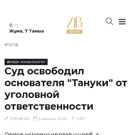
°C
Жұма, 7 Тамыз
Артқа
ӘЛЕМДІК ЖАҢАЛЫҚТАР
Суд освободил
основателя "Тануки" от
уголовной
ответственности
ZTB NEWS
5 маусым, 12:00
2,571
Орлов компенсировал ущерб, а