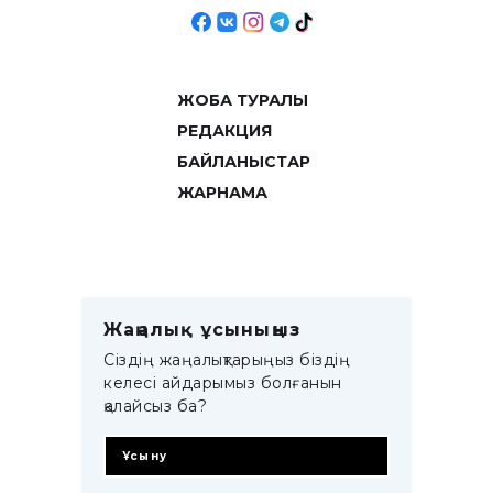
ЖОБА ТУРАЛЫ
РЕДАКЦИЯ
БАЙЛАНЫСТАР
ЖАРНАМА
Жаңалық ұсыныңыз
Сіздің жаңалықтарыңыз біздің
келесі айдарымыз болғанын
қалайсыз ба?
Ұсыну