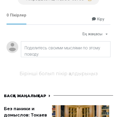
0 Пікірлер
Кіру
Ең жаңасы
Бірінші болып пікір қалдырыңыз
БАСҚА ЖАҢАЛЫҚТАР
Без паники и
домыслов: Токаев