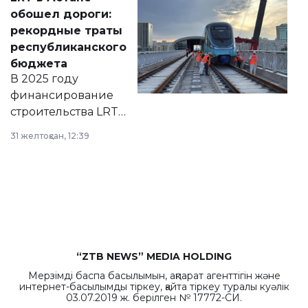
документ
обошел дороги:
появился в базе
рекордные траты
нормативных
республиканского
правовых актов и
бюджета
на сайте маслихат
В 2025 году
города.
финансирование
строительства LRT
в Астане из
31 желтоқсан, 12:39
республиканского
бюджета достигло
рекордных
объемов.
“ZTB NEWS” MEDIA HOLDING
Мерзімді баспа басылымын, ақпарат агенттігін және
интернет-басылымды тіркеу, қайта тіркеу туралы куәлік
03.07.2019 ж. берілген № 17772-СИ.