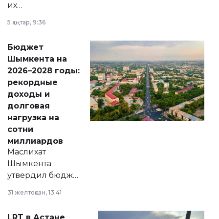
их
утверждению,
5 қаңтар, 9:36
принести
свободу
Бюджет
народу
Шымкента на
Венесуэлы.
2026–2028 годы:
рекордные
доходы и
долговая
нагрузка на
сотни
миллиардов
Маслихат
Шымкента
утвердил бюджет
города на 2026–
31 желтоқсан, 13:41
2028 годы.
Соответствующий
LRT в Астане