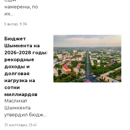
намерены, по
их
утверждению,
5 қаңтар, 9:36
принести
свободу
Бюджет
народу
Шымкента на
Венесуэлы.
2026–2028 годы:
рекордные
доходы и
долговая
нагрузка на
сотни
миллиардов
Маслихат
Шымкента
утвердил бюджет
города на 2026–
31 желтоқсан, 13:41
2028 годы.