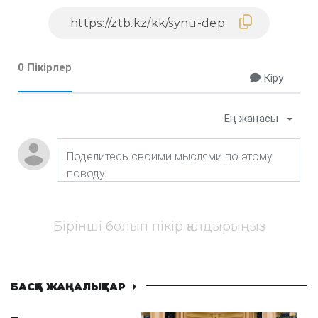
0 Пікірлер
Кіру
Ең жаңасы
Бірінші болып пікір қалдырыңыз
БАСҚА ЖАҢАЛЫҚТАР