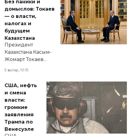
Без паники и
домыслов: Токаев
— о власти,
налогах и
будущем
Казахстана
Президент
Казахстана Касым-
Жомарт Токаев
прокомментировал
5 қаңтар, 10:15
сразу несколько
актуальных тем —
США, нефть
от слухов о
и смена
политических
власти:
реформах до
громкие
вопросов армии,
заявления
экономики и
Трампа по
личного здоровья.
Венесуэле
США