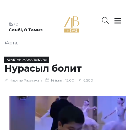
°C
Сенбі, 8 Тамыз
Артқа
ҚАЗАҚСТАН ЖАҢАЛЫҚТАРЫ
Нурасыл болит
Наргиз Рахимжан
14 қазан, 15:00
6,500