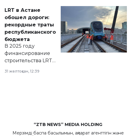
Соответствующий
LRT в Астане
документ
обошел дороги:
появился в базе
рекордные траты
нормативных
республиканского
правовых актов и
бюджета
на сайте маслихат
В 2025 году
города.
финансирование
строительства LRT
в Астане из
31 желтоқсан, 12:39
республиканского
бюджета достигло
рекордных
объемов.
“ZTB NEWS” MEDIA HOLDING
Мерзімді баспа басылымын, ақпарат агенттігін және