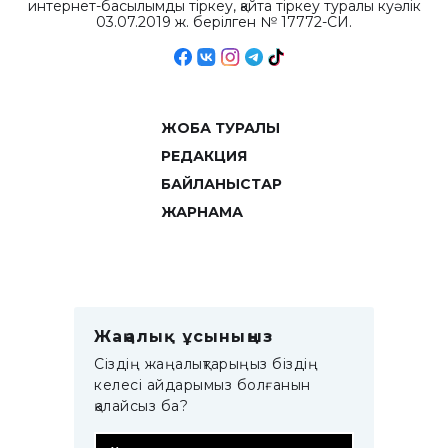
интернет-басылымды тіркеу, қайта тіркеу туралы куәлік
03.07.2019 ж. берілген № 17772-СИ.
ЖОБА ТУРАЛЫ
РЕДАКЦИЯ
БАЙЛАНЫСТАР
ЖАРНАМА
Жаңалық ұсыныңыз
Сіздің жаңалықтарыңыз біздің
келесі айдарымыз болғанын
қалайсыз ба?