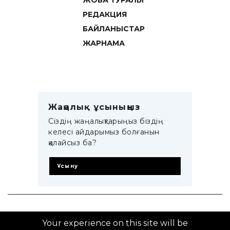
ЖОБА ТУРАЛЫ
РЕДАКЦИЯ
БАЙЛАНЫСТАР
ЖАРНАМА
Жаңалық ұсыныңыз
Сіздің жаңалықтарыңыз біздің
келесі айдарымыз болғанын
қалайсыз ба?
Ұсыну
© 2014–2025 ZTB.KZ
Your experience on this site will be