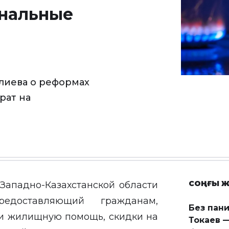
унальные
лиева о реформах
рат на
СОҢҒЫ Ж
Западно-Казахстанской области
едоставляющий гражданам,
Без пан
и жилищную помощь, скидки на
Токаев —