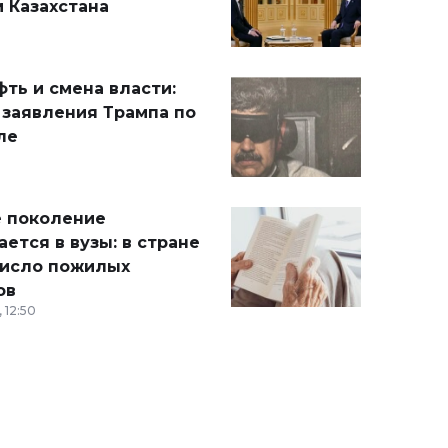
 Казахстана
ть и смена власти:
 заявления Трампа по
ле
 поколение
ется в вузы: в стране
число пожилых
ов
 12:50