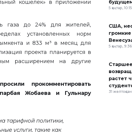
альный кошелек» в приложении
будущем
5 қаңтар, 10:15
ть газа до 24% для жителей,
США, неф
громкие
делах установленных норм
Венесуэ
Шымкента и 833 м³ в месяц для
5 қаңтар, 9:36
ализация проекта планируется в
ным расширением на другие
Старшее
возвраща
растет 
росили прокомментировать
студент
31 желтоқсан,
парбая Жобаева и Гульнару
ма тарифной политики,
ые услуги, такие как