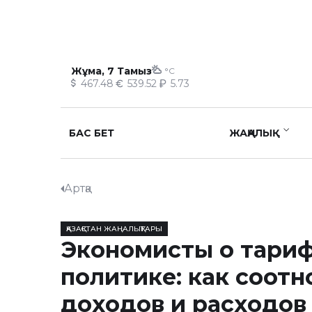
Жұма, 7 Тамыз
°C
467.48
539.52
5.73
БАС БЕТ
ЖАҢАЛЫҚ
Артқа
ҚАЗАҚСТАН ЖАҢАЛЫҚТАРЫ
Экономисты о тари
политике: как соот
доходов и расходов 