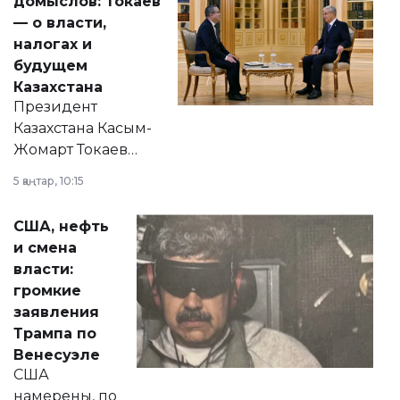
домыслов: Токаев
— о власти,
налогах и
будущем
Казахстана
Президент
Казахстана Касым-
Жомарт Токаев
прокомментировал
5 қаңтар, 10:15
сразу несколько
актуальных тем —
США, нефть
от слухов о
и смена
политических
власти:
реформах до
громкие
вопросов армии,
заявления
экономики и
Трампа по
личного здоровья.
Венесуэле
США
намерены, по