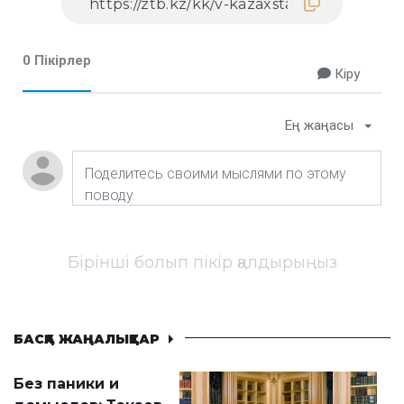
0 Пікірлер
Кіру
Ең жаңасы
Бірінші болып пікір қалдырыңыз
БАСҚА ЖАҢАЛЫҚТАР
Без паники и