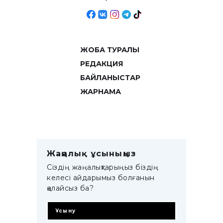
ЖОБА ТУРАЛЫ
РЕДАКЦИЯ
БАЙЛАНЫСТАР
ЖАРНАМА
Жаңалық ұсыныңыз
Сіздің жаңалықтарыңыз біздің
келесі айдарымыз болғанын
қалайсыз ба?
Ұсыну