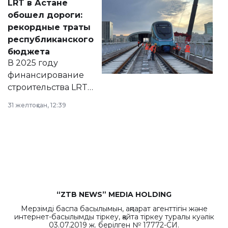
LRT в Астане
документ
обошел дороги:
появился в базе
рекордные траты
нормативных
республиканского
правовых актов и
бюджета
на сайте маслихат
В 2025 году
города.
финансирование
строительства LRT
в Астане из
31 желтоқсан, 12:39
республиканского
бюджета достигло
рекордных
объемов.
“ZTB NEWS” MEDIA HOLDING
Мерзімді баспа басылымын, ақпарат агенттігін және
интернет-басылымды тіркеу, қайта тіркеу туралы куәлік
03.07.2019 ж. берілген № 17772-СИ.