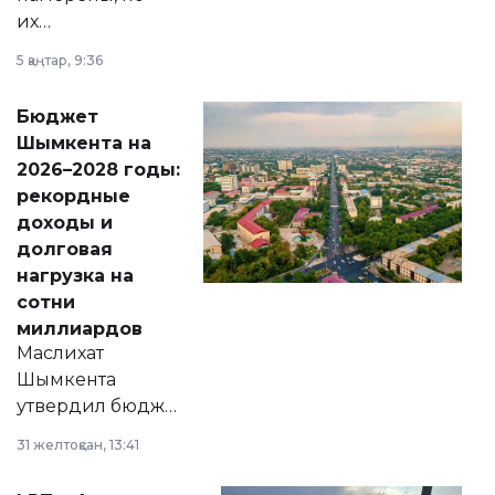
их
утверждению,
5 қаңтар, 9:36
принести
свободу
Бюджет
народу
Шымкента на
Венесуэлы.
2026–2028 годы:
рекордные
доходы и
долговая
нагрузка на
сотни
миллиардов
Маслихат
Шымкента
утвердил бюджет
города на 2026–
31 желтоқсан, 13:41
2028 годы.
Соответствующий