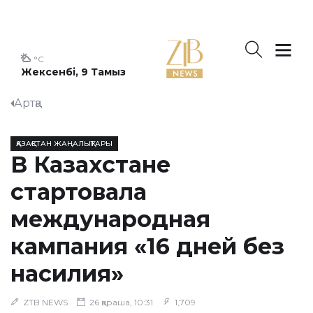
°C
Жексенбі, 9 Тамыз
Артқа
ҚАЗАҚСТАН ЖАҢАЛЫҚТАРЫ
В Казахстане
стартовала
международная
кампания «16 дней без
насилия»
ZTB NEWS
26 қараша, 10:31
1,709