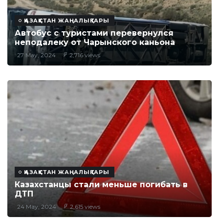
ҚАЗАҚСТАН ЖАҢАЛЫҚТАРЫ
Автобус с туристами перевернулся
неподалеку от Чарынского каньона
27 May, 2024
2,716 views
ҚАЗАҚСТАН ЖАҢАЛЫҚТАРЫ
Казахстанцы стали меньше погибать в
ДТП
24 May, 2024
2,615 views