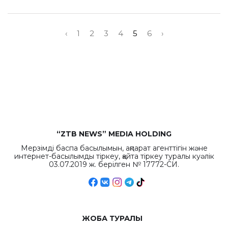
‹
1
2
3
4
5
6
›
“ZTB NEWS” MEDIA HOLDING
Мерзімді баспа басылымын, ақпарат агенттігін және
интернет-басылымды тіркеу, қайта тіркеу туралы куәлік
03.07.2019 ж. берілген № 17772-СИ.
ЖОБА ТУРАЛЫ