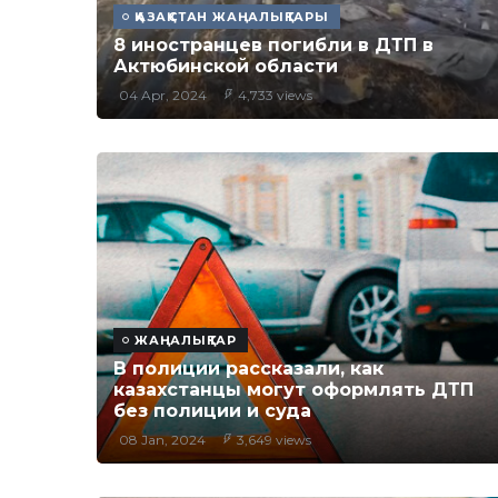
ҚАЗАҚСТАН ЖАҢАЛЫҚТАРЫ
8 иностранцев погибли в ДТП в
Актюбинской области
04 Apr, 2024
4,733 views
ЖАҢАЛЫҚТАР
В полиции рассказали, как
казахстанцы могут оформлять ДТП
без полиции и суда
08 Jan, 2024
3,649 views