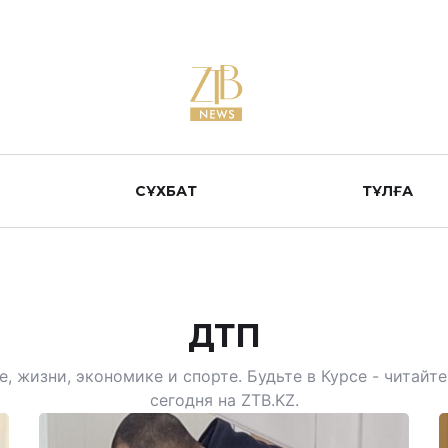
СҰХБАТ
ТҰЛҒА
ДТП
, жизни, экономике и спорте. Будьте в Курсе - читай
сегодня на ZTB.KZ.