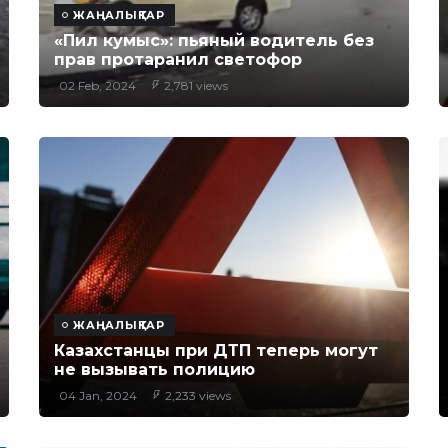
ЖАҢАЛЫҚТАР
«Пил кумыс»: пьяный водитель без
прав протаранил светофор
02 Feb, 2024
2,781 views
ЖАҢАЛЫҚТАР
Казахстанцы при ДТП теперь могут
не вызывать полицию
04 Jan, 2024
2,233 views