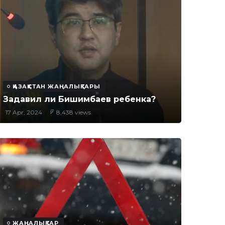
ҚАЗАҚСТАН ЖАҢАЛЫҚТАРЫ
Задавил ли Бишимбаев ребенка?
17 Apr, 2024
8,438 views
ЖАҢАЛЫҚТАР