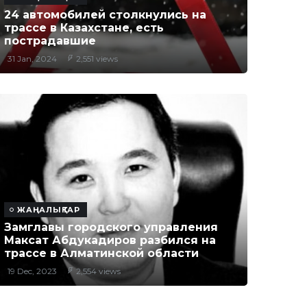
24 автомобилей столкнулись на
трассе в Казахстане, есть
пострадавшие
31 Jan, 2024
2,551 views
ЖАҢАЛЫҚТАР
Замглавы городского управления
Максат Абдукадиров разбился на
трассе в Алматинской области
19 Dec, 2023
2,554 views