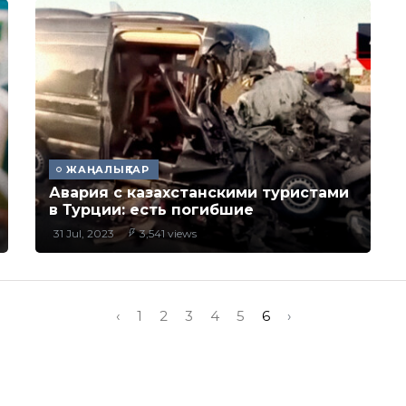
ЖАҢАЛЫҚТАР
Авария с казахстанскими туристами
в Турции: есть погибшие
31 Jul, 2023
3,541 views
‹
1
2
3
4
5
6
›