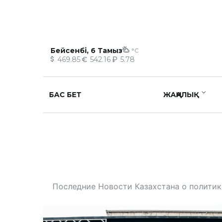
Бейсенбі, 6 Тамыз
°C
469.85
542.16
5.78
БАС БЕТ
ЖАҢАЛЫҚ
Последние Новости Казахстана о политике