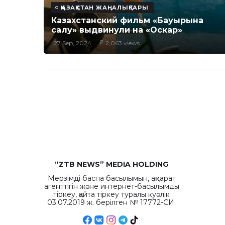
ҚАЗАҚСТАН ЖАҢАЛЫҚТАРЫ
Казахстанский фильм «Бауырына
салу» выдвинули на «Оскар»
27 Sep, 2024
2,063 views
“ZTB NEWS” MEDIA HOLDING
Мерзімді баспа басылымын, ақпарат
агенттігін және интернет-басылымды
тіркеу, қайта тіркеу туралы куәлік
03.07.2019 ж. берілген № 17772-СИ.