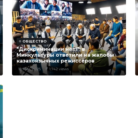
ОБЩЕСТВО
"Дискриминации нет!": в
Минкультуры ответили на жалобы
казахоязычных режиссёров
18 Mar, 2025
1,742 views