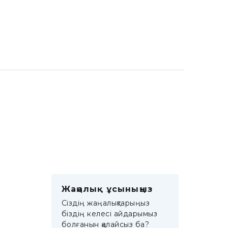
Жаңалық ұсыныңыз
Сіздің жаңалықтарыңыз
біздің келесі айдарымыз
болғанын қалайсыз ба?