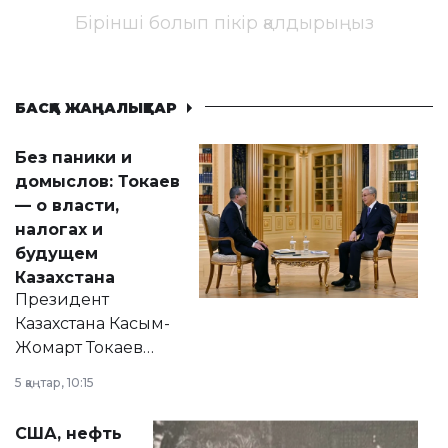
Бірінші болып пікір қалдырыңыз
БАСҚА ЖАҢАЛЫҚТАР
Без паники и
домыслов: Токаев
— о власти,
налогах и
будущем
Казахстана
Президент
Казахстана Касым-
Жомарт Токаев
прокомментировал
5 қаңтар, 10:15
сразу несколько
актуальных тем —
США, нефть
от слухов о