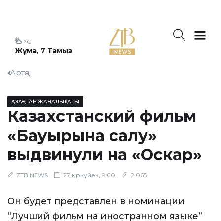
°C
Жұма, 7 Тамыз
Артқа
ҚАЗАҚСТАН ЖАҢАЛЫҚТАРЫ
Казахстанский фильм
«Бауырына салу»
выдвинули на «Оскар»
ZTB NEWS
27 қыркүйек, 9:00
2,065
Он будет представлен в номинации
“Лучший фильм на иностранном языке”