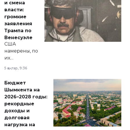
и смена
политических
власти:
реформах до
громкие
вопросов армии,
заявления
экономики и
Трампа по
личного здоровья.
Венесуэле
США
намерены, по
их
утверждению,
5 қаңтар, 9:36
принести
свободу
Бюджет
народу
Шымкента на
Венесуэлы.
2026–2028 годы:
рекордные
доходы и
долговая
нагрузка на