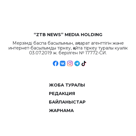
объемов.
“ZTB NEWS” MEDIA HOLDING
Мерзімді баспа басылымын, ақпарат агенттігін және
интернет-басылымды тіркеу, қайта тіркеу туралы куәлік
03.07.2019 ж. берілген № 17772-СИ.
ЖОБА ТУРАЛЫ
РЕДАКЦИЯ
БАЙЛАНЫСТАР
ЖАРНАМА