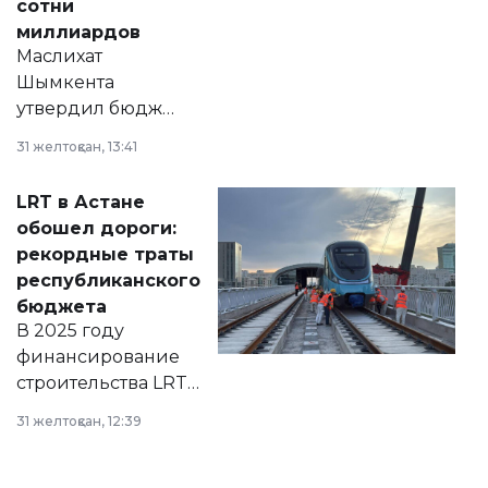
сотни
миллиардов
Маслихат
Шымкента
утвердил бюджет
города на 2026–
31 желтоқсан, 13:41
2028 годы.
Соответствующий
LRT в Астане
документ
обошел дороги:
появился в базе
рекордные траты
нормативных
республиканского
правовых актов и
бюджета
на сайте маслихат
В 2025 году
города.
финансирование
строительства LRT
в Астане из
31 желтоқсан, 12:39
республиканского
бюджета достигло
рекордных