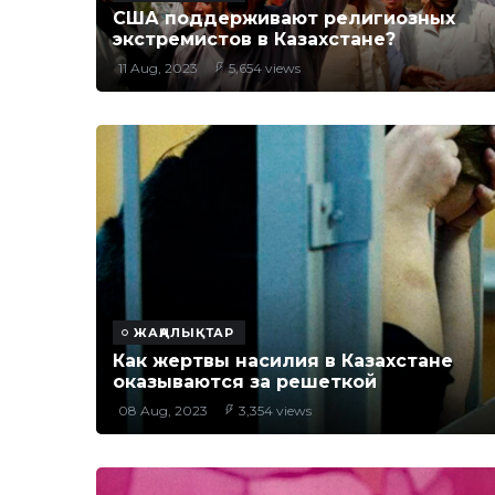
США поддерживают религиозных
экстремистов в Казахстане?
11 Aug, 2023
5,654 views
ЖАҢАЛЫҚТАР
Как жертвы насилия в Казахстане
оказываются за решеткой
08 Aug, 2023
3,354 views