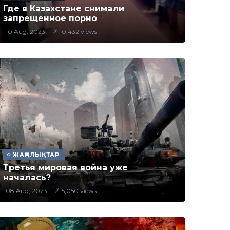
Где в Казахстане снимали
запрещенное порно
10 Aug, 2023
10,432 views
ЖАҢАЛЫҚТАР
Третья мировая война уже
началась?
08 Aug, 2023
5,050 views