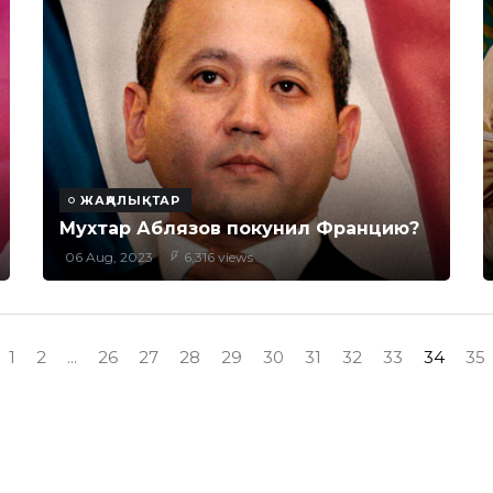
ЖАҢАЛЫҚТАР
Мухтар Аблязов покунил Францию?
06 Aug, 2023
6,316 views
1
2
...
26
27
28
29
30
31
32
33
34
35