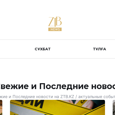
СҰХБАТ
ТҰЛҒА
Свежие и Последние ново
жие и Последние новости на ZTB.KZ / актуальные собы