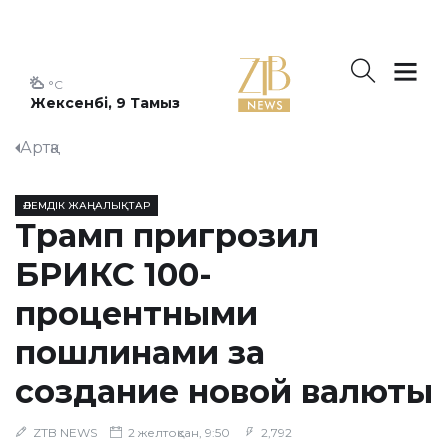
°C
Жексенбі, 9 Тамыз
Артқа
ӘЛЕМДІК ЖАҢАЛЫҚТАР
Трамп пригрозил
БРИКС 100-
процентными
пошлинами за
создание новой валюты
ZTB NEWS
2 желтоқсан, 9:50
2,792