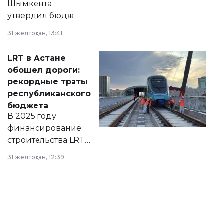
Шымкента
утвердил бюджет
города на 2026–
31 желтоқсан, 13:41
2028 годы.
Соответствующий
LRT в Астане
документ
обошел дороги:
появился в базе
рекордные траты
нормативных
республиканского
правовых актов и
бюджета
на сайте маслихат
В 2025 году
города.
финансирование
строительства LRT
в Астане из
31 желтоқсан, 12:39
республиканского
бюджета достигло
рекордных
объемов.