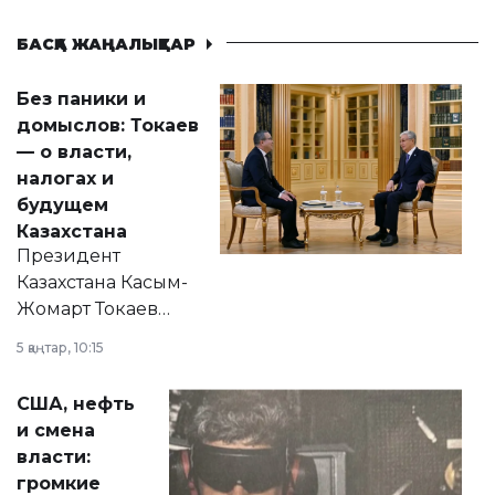
БАСҚА ЖАҢАЛЫҚТАР
Без паники и
домыслов: Токаев
— о власти,
налогах и
будущем
Казахстана
Президент
Казахстана Касым-
Жомарт Токаев
прокомментировал
5 қаңтар, 10:15
сразу несколько
актуальных тем —
США, нефть
от слухов о
и смена
политических
власти:
реформах до
громкие
вопросов армии,