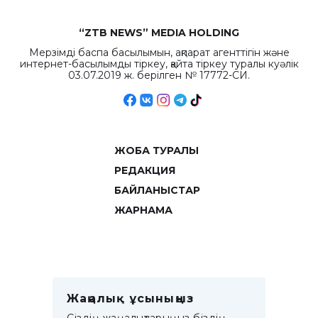
“ZTB NEWS” MEDIA HOLDING
Мерзімді баспа басылымын, ақпарат агенттігін және
интернет-басылымды тіркеу, қайта тіркеу туралы куәлік
03.07.2019 ж. берілген № 17772-СИ.
ЖОБА ТУРАЛЫ
РЕДАКЦИЯ
БАЙЛАНЫСТАР
ЖАРНАМА
Жаңалық ұсыныңыз