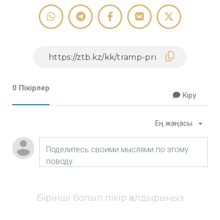
0 Пікірлер
Кіру
Ең жаңасы
Бірінші болып пікір қалдырыңыз