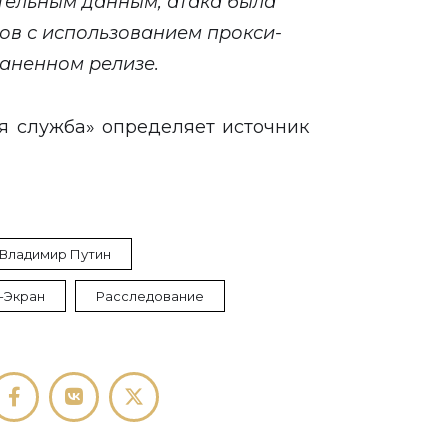
тельным данным, атака была
ов с использованием прокси-
раненном релизе.
ая служба» определяет источник
Владимир Путин
-Экран
Расследование