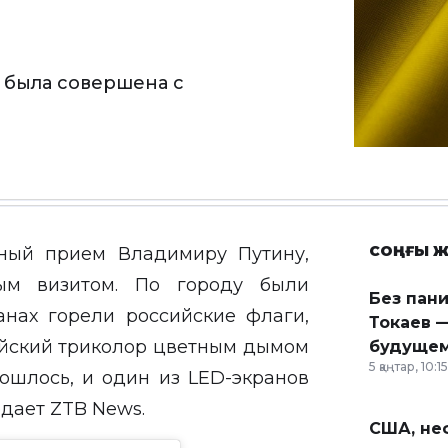
 была совершена с
СОҢҒЫ Ж
нный прием Владимиру Путину,
ым визитом. По городу были
Без пан
анах горели российские флаги,
Токаев —
ийский триколор цветным дымом
будущем
5 қаңтар, 10:15
бошлось, и один из LED-экранов
едает
ZTB News
.
США, неф