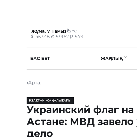
Жұма, 7 Тамыз
°C
467.48
539.52
5.73
БАС БЕТ
ЖАҢАЛЫҚ
Артқа
ҚАЗАҚСТАН ЖАҢАЛЫҚТАРЫ
Украинский флаг на
Астане: МВД завело
дело