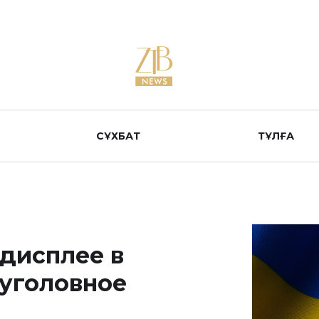
СҰХБАТ
ТҰЛҒА
 дисплее в
 уголовное