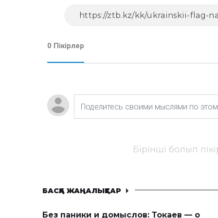
0 Пікірлер
Бірінші болып пік
БАСҚА ЖАҢАЛЫҚТАР
Без паники и домыслов: Токаев — о