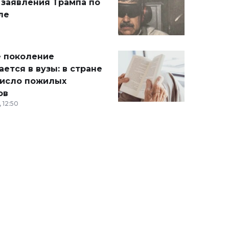
 заявления Трампа по
ле
 поколение
ется в вузы: в стране
число пожилых
ов
 12:50