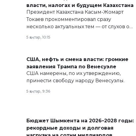
власти, налогах и будущем Казахстана
Президент Казахстана Касым-Жомарт
Токаев прокомментировал сразу
несколько актуальных тем — от слухов о
политических реформах до вопросов
5 қаңтар, 10:15
армии, экономики и личного здоровья.
США, нефть и смена власти: громкие
заявления Трампа по Венесуэле
США намерены, по их утверждению,
принести свободу народу Венесуэлы.
5 қаңтар, 9:36
Бюджет Шымкента на 2026–2028 годы:
рекордные доходы и долговая
нагрузка на сотни миллиардов