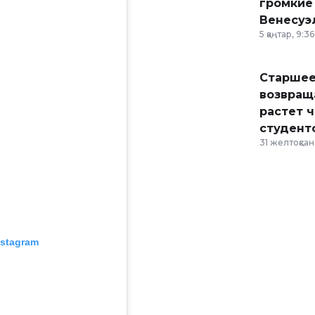
громкие
Венесуэ
5 қаңтар, 9:36
Старшее
возвраща
растет 
студент
31 желтоқсан,
nstagram