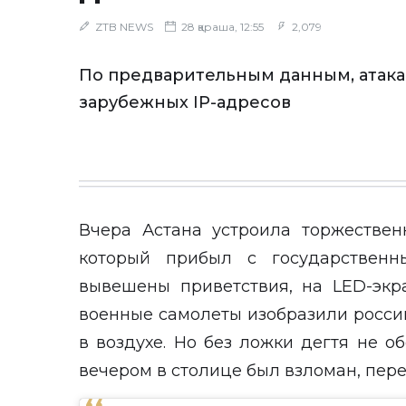
ZTB NEWS
28 қараша, 12:55
2,079
По предварительным данным, атака
зарубежных IP-адресов
Вчера Астана устроила торжестве
который прибыл с государственн
вывешены приветствия, на LED-экр
военные самолеты изобразили росс
в воздухе. Но без ложки дегтя не о
вечером в столице был взломан, пер