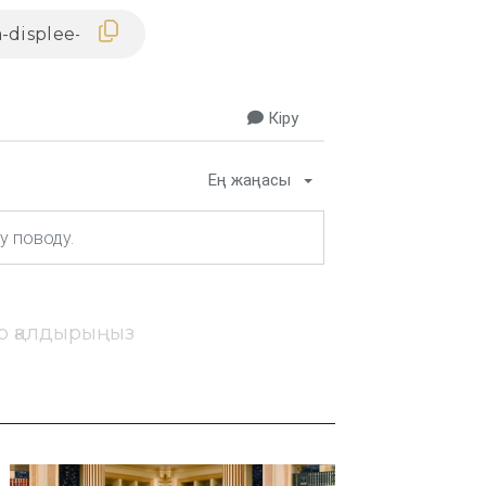
Кіру
Ең жаңасы
ір қалдырыңыз