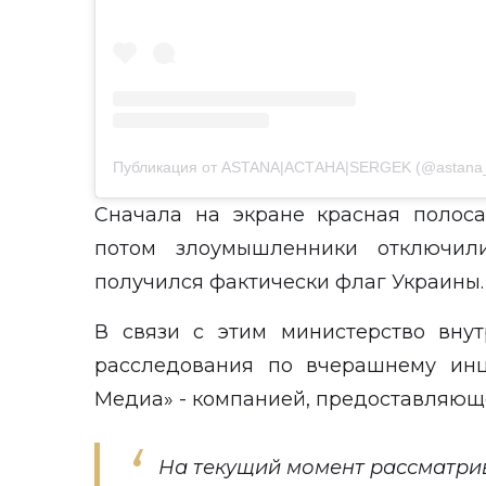
Публикация от ASTANA|АСТАНА|SERGEK (@astana_
Сначала на экране красная полос
потом злоумышленники отключил
получился фактически флаг Украины
В связи с этим министерство вну
расследования по вчерашнему инц
Медиа» - компанией, предоставляющ
На текущий момент рассматри