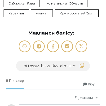
Сибирская Язва
Алматинская Область
Карантин
Акимат
Крупнорогатый Скот
Мақаламен бөлісу:
0 Пікірлер
Кіру
Ең жаңасы