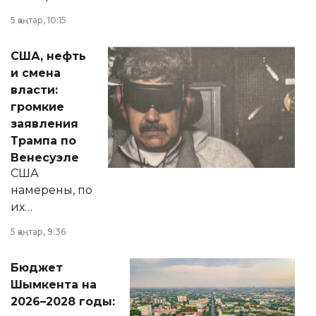
прокомментировал
5 қаңтар, 10:15
сразу несколько
актуальных тем —
США, нефть
от слухов о
и смена
политических
власти:
реформах до
громкие
вопросов армии,
заявления
экономики и
Трампа по
личного здоровья.
Венесуэле
США
намерены, по
их
утверждению,
5 қаңтар, 9:36
принести
свободу
Бюджет
народу
Шымкента на
Венесуэлы.
2026–2028 годы: