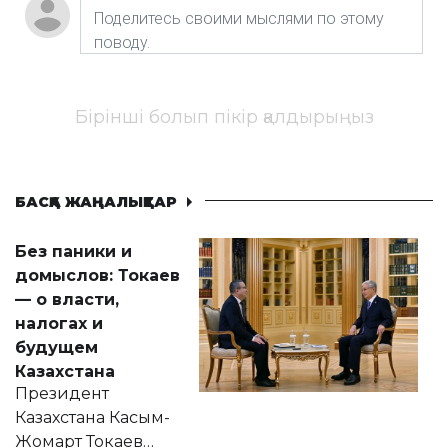
Бірінші болып пікір қалдырыңыз
БАСҚА ЖАҢАЛЫҚТАР
Без паники и
домыслов: Токаев
— о власти,
налогах и
будущем
Казахстана
Президент
Казахстана Касым-
Жомарт Токаев