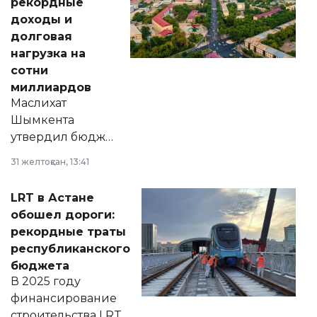
рекордные
доходы и
долговая
нагрузка на
сотни
миллиардов
Маслихат
Шымкента
утвердил бюджет
города на 2026–
31 желтоқсан, 13:41
2028 годы.
Соответствующий
LRT в Астане
документ
обошел дороги:
появился в базе
рекордные траты
нормативных
республиканского
правовых актов и
бюджета
на сайте маслихат
В 2025 году
города.
финансирование
строительства LRT