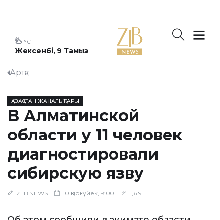
°C
Жексенбі, 9 Тамыз
Артқа
ҚАЗАҚСТАН ЖАҢАЛЫҚТАРЫ
В Алматинской
области у 11 человек
диагностировали
сибирскую язву
ZTB NEWS
10 қыркүйек, 9:00
1,619
Об этом сообщили в акимате области