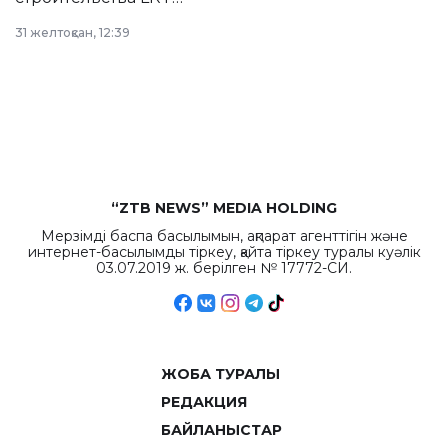
в Астане из
31 желтоқсан, 12:39
республиканского
бюджета достигло
рекордных
объемов.
“ZTB NEWS” MEDIA HOLDING
Мерзімді баспа басылымын, ақпарат агенттігін және
интернет-басылымды тіркеу, қайта тіркеу туралы куәлік
03.07.2019 ж. берілген № 17772-СИ.
ЖОБА ТУРАЛЫ
РЕДАКЦИЯ
БАЙЛАНЫСТАР