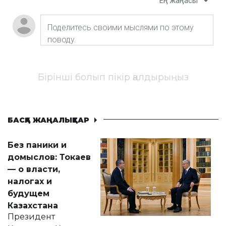
Ең жаңасы
Бірінші болып пікір қалдырыңыз
БАСҚА ЖАҢАЛЫҚТАР
Без паники и
домыслов: Токаев
— о власти,
налогах и
будущем
Казахстана
Президент