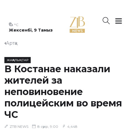
°C
Жексенбі, 9 Тамыз
Артқа
ЖАҢАЛЫҚТАР
В Костанае наказали
жителей за
неповиновение
полицейским во время
ЧС
ZTB NEWS
8 сәуір, 9:00
4,448