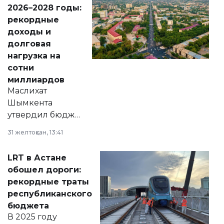
Венесуэлы.
2026–2028 годы:
рекордные
доходы и
долговая
нагрузка на
сотни
миллиардов
Маслихат
Шымкента
утвердил бюджет
города на 2026–
31 желтоқсан, 13:41
2028 годы.
Соответствующий
LRT в Астане
документ
обошел дороги:
появился в базе
рекордные траты
нормативных
республиканского
правовых актов и
бюджета
на сайте маслихат
В 2025 году
города.