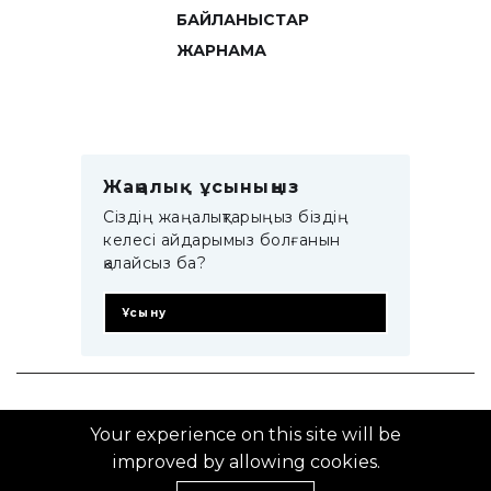
БАЙЛАНЫСТАР
ЖАРНАМА
Жаңалық ұсыныңыз
Сіздің жаңалықтарыңыз біздің
келесі айдарымыз болғанын
қалайсыз ба?
Ұсыну
© 2014–2025 ZTB.KZ
Your experience on this site will be
improved by allowing cookies.