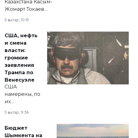
Казахстана Касым-
Жомарт Токаев
прокомментировал
5 қаңтар, 10:15
сразу несколько
актуальных тем —
США, нефть
от слухов о
и смена
политических
власти:
реформах до
громкие
вопросов армии,
заявления
экономики и
Трампа по
личного здоровья.
Венесуэле
США
намерены, по
их
утверждению,
5 қаңтар, 9:36
принести
свободу
Бюджет
народу
Шымкента на