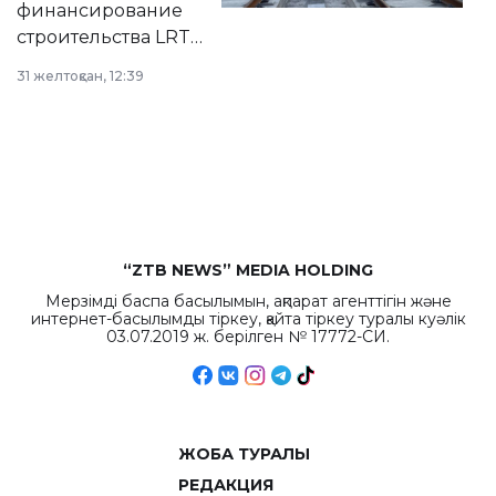
финансирование
строительства LRT
в Астане из
31 желтоқсан, 12:39
республиканского
бюджета достигло
рекордных
объемов.
“ZTB NEWS” MEDIA HOLDING
Мерзімді баспа басылымын, ақпарат агенттігін және
интернет-басылымды тіркеу, қайта тіркеу туралы куәлік
03.07.2019 ж. берілген № 17772-СИ.
ЖОБА ТУРАЛЫ
РЕДАКЦИЯ