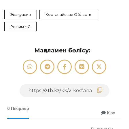
Эвакуация
Костанайская Область
Режим ЧС
Мақаламен бөлісу:
0 Пікірлер
Кіру