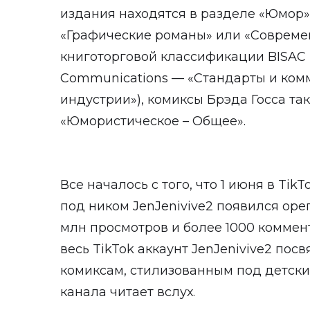
издания находятся в разделе «Юмор»
«Графические романы» или «Современ
книготорговой классификации BISAC (
Communications — «Стандарты и ком
индустрии»), комиксы Брэда Госса та
«Юмористическое – Общее».
Все началось с того, что 1 июня в Ti
под ником JenJenivive2 появился оре
млн просмотров и более 1000 коммен
весь TikTok аккаунт JenJenivive2 по
комиксам, стилизованным под детски
канала читает вслух.