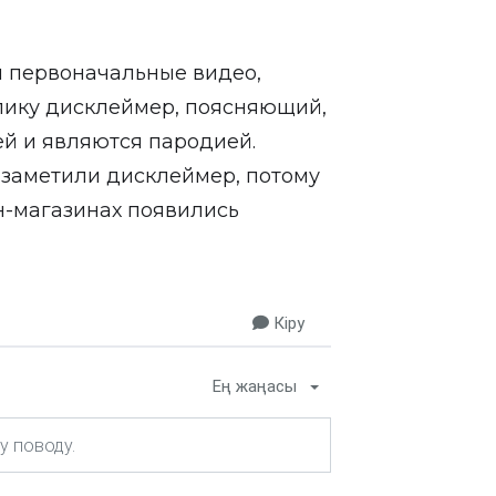
и первоначальные видео,
олику дисклеймер, поясняющий,
ей и являются пародией.
е заметили дисклеймер, потому
н-магазинах появились
Кіру
Ең жаңасы