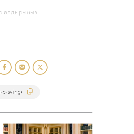
ір қалдырыңыз