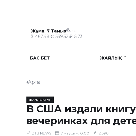
Жұма, 7 Тамыз
°C
467.48
539.52
5.73
БАС БЕТ
ЖАҢАЛЫҚ
Артқа
ЖАҢАЛЫҚТАР
В США издали книгу
вечеринках для дет
ZTB NEWS
7 маусым, 0:00
2,390