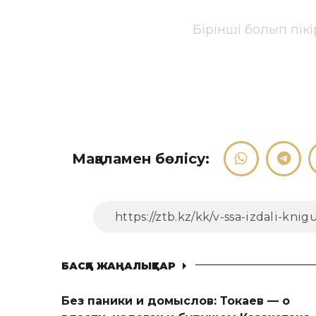
Бірінші болып пік
Мақаламен бөлісу:
БАСҚА ЖАҢАЛЫҚТАР
Без паники и домыслов: Токаев — о