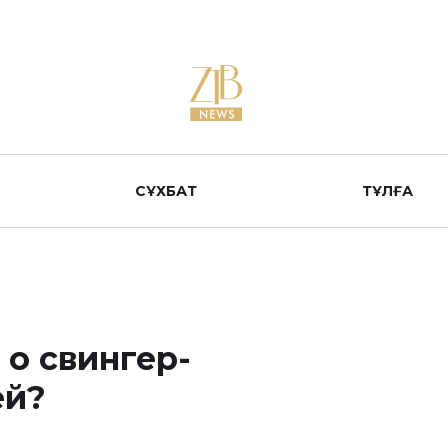
СҰХБАТ
ТҰЛҒА
 о свингер-
ей?