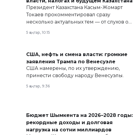
власти, налогах и будущем Казахстана
Президент Казахстана Касым-Жомарт
Токаев прокомментировал сразу
несколько актуальных тем — от слухов о
политических реформах до вопросов
5 қаңтар, 10:15
армии, экономики и личного здоровья.
США, нефть и смена власти: громкие
заявления Трампа по Венесуэле
США намерены, по их утверждению,
принести свободу народу Венесуэлы.
5 қаңтар, 9:36
Бюджет Шымкента на 2026–2028 годы:
рекордные доходы и долговая
нагрузка на сотни миллиардов