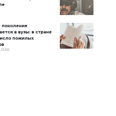
ле
 поколение
ется в вузы: в стране
число пожилых
ов
 12:50