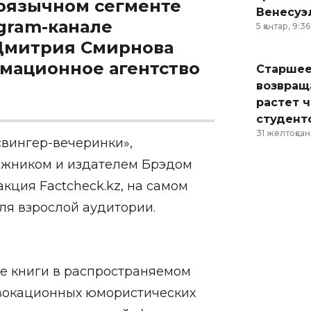
коязычном сегменте
Венесуэ
gram-канале
5 қаңтар, 9:36
Дмитрия Смирнова
рмационное агентство
Старшее
возвраща
растет 
студент
31 желтоқсан,
 свингер-вечеринки»,
ожником и издателем Брэдом
акция Factcheck.kz, на самом
ля взрослой аудитории.
е книги в распространяемом
овокационных юмористических