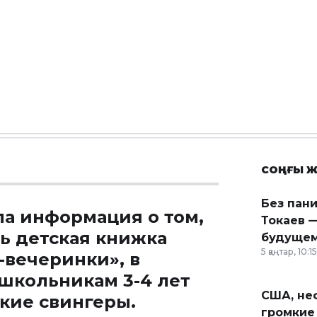
СОҢҒЫ Ж
Без пан
ла информация о том,
Токаев —
ь детская книжка
будущем
5 қаңтар, 10:15
-вечеринки», в
школьникам 3-4 лет
США, неф
акие свингеры.
громкие