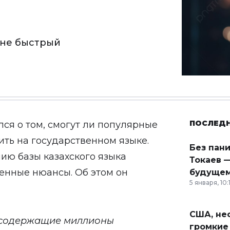
с не быстрый
ПОСЛЕД
ся о том, смогут ли популярные
ить на государственном языке.
Без пан
ию базы казахского языка
Токаев —
ленные нюансы. Об этом он
будущем
5 января, 10:
США, неф
 содержащие миллионы
громкие