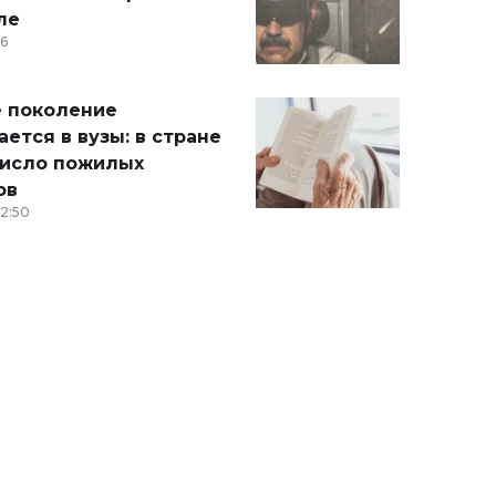
ле
36
 поколение
ется в вузы: в стране
число пожилых
ов
12:50