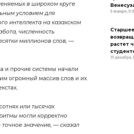
меняемых в широком круге
Венесуэ
5 января, 9:
льным условием для
го интеллекта на казахском
Старшее
абота, численность
возвраща
есятки миллионов слов, —
растет 
студент
31 декабря, 
иса и прочие системы начали
дим огромный массив слов и их
кстах.
сотнях или тысячах
оритмы могли корректно
 точное значение, — сказал