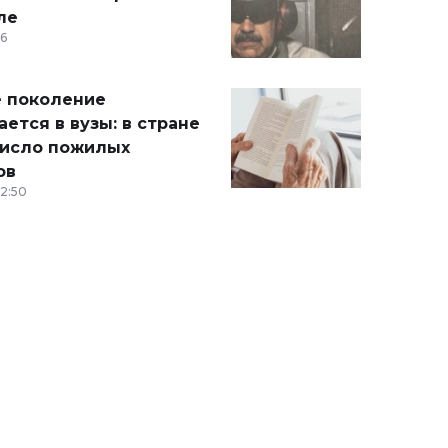
ле
36
 поколение
ется в вузы: в стране
число пожилых
ов
12:50