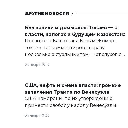
ДРУГИЕ НОВОСТИ
Без паники и домыслов: Токаев — о
власти, налогах и будущем Казахстана
Президент Казахстана Касым-Жомарт
Токаев прокомментировал сразу
несколько актуальных тем — от слухов о
политических реформах до вопросов
5 января, 10:15
армии, экономики и личного здоровья.
США, нефть и смена власти: громкие
заявления Трампа по Венесуэле
США намерены, по их утверждению,
принести свободу народу Венесуэлы.
5 января, 9:36