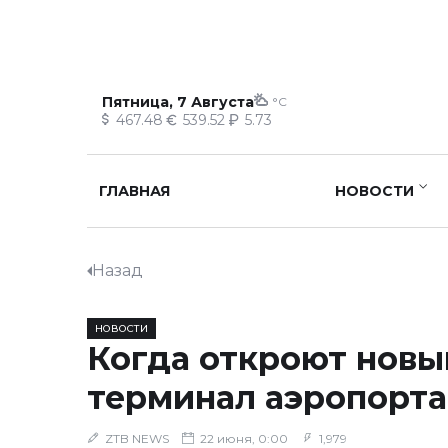
Пятница, 7 Августа
°C
467.48
539.52
5.73
ГЛАВНАЯ
НОВОСТИ
Назад
НОВОСТИ
Когда откроют новы
терминал аэропорт
ZTB NEWS
22 июня, 0:00
1,979