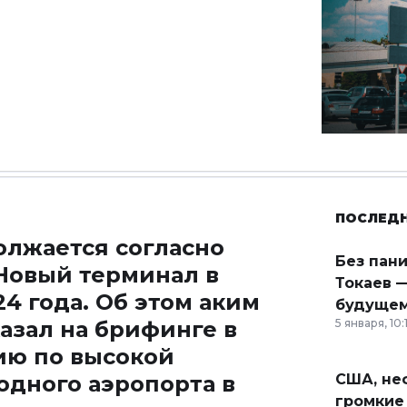
ПОСЛЕД
олжается согласно
Без пан
Новый терминал в
Токаев —
4 года. Об этом аким
будущем
азал на брифинге в
5 января, 10:
ию по высокой
дного аэропорта в
США, неф
громкие