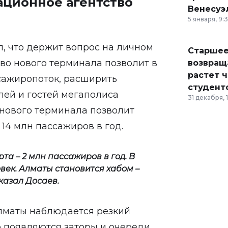
ационное агентство
Венесуэ
5 января, 9:
, что держит вопрос на личном
Старшее
тво нового терминала позволит в
возвраща
растет 
сажиропоток, расширить
студент
лей и гостей мегаполиса
31 декабря, 
 нового терминала позволит
14 млн пассажиров в год.
та – 2 млн пассажиров в год. В
век. Алматы становится хабом –
казал Досаев.
Алматы наблюдается резкий
о появляются заторы и очереди.