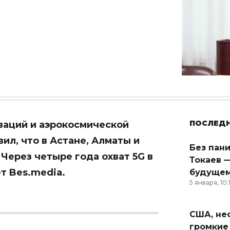
ПОСЛЕД
ваций и аэрокосмической
л, что в Астане, Алматы и
Без пан
 Через четыре года охват 5G в
Токаев —
ет
Bes.media.
будущем
5 января, 10:
США, неф
громкие