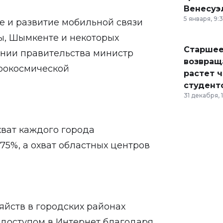
Венесуэ
5 января, 9:
е и развитие мобильной связи
ты, Шымкенте и некоторых
Старшее
ании правительства министр
возвраща
эрокосмической
растет 
студент
31 декабря, 
охват каждого города
75%, а охват областных центров
яйств в городских районах
 доступом в Интернет благодаря