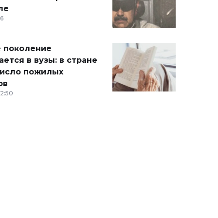
ле
36
 поколение
ется в вузы: в стране
число пожилых
ов
12:50