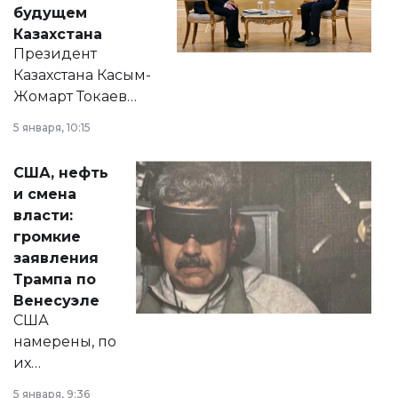
будущем
Казахстана
Президент
Казахстана Касым-
Жомарт Токаев
прокомментировал
5 января, 10:15
сразу несколько
актуальных тем —
США, нефть
от слухов о
и смена
политических
власти:
реформах до
громкие
вопросов армии,
заявления
экономики и
Трампа по
личного здоровья.
Венесуэле
США
намерены, по
их
утверждению,
5 января, 9:36