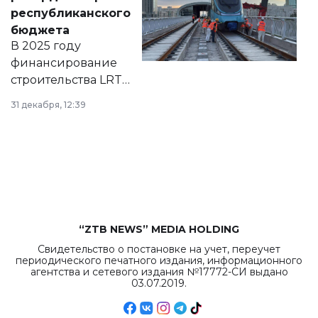
нормативных
республиканского
правовых актов и
бюджета
на сайте маслихат
В 2025 году
города.
финансирование
строительства LRT
в Астане из
31 декабря, 12:39
республиканского
бюджета достигло
рекордных
объемов.
“ZTB NEWS” MEDIA HOLDING
Свидетельство о постановке на учет, переучет
периодического печатного издания, информационного
агентства и сетевого издания №17772-СИ выдано
03.07.2019.