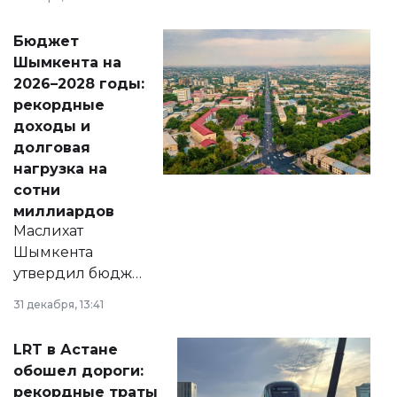
принести
свободу
Бюджет
народу
Шымкента на
Венесуэлы.
2026–2028 годы:
рекордные
доходы и
долговая
нагрузка на
сотни
миллиардов
Маслихат
Шымкента
утвердил бюджет
города на 2026–
31 декабря, 13:41
2028 годы.
Соответствующий
LRT в Астане
документ
обошел дороги:
появился в базе
рекордные траты