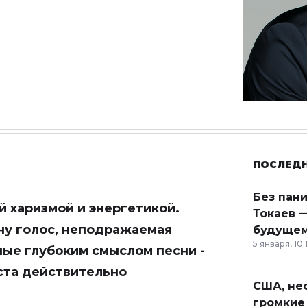
ПОСЛЕД
Без пан
й харизмой и энергетикой.
Токаев —
ну голос, неподражаемая
будущем
5 января, 10:
ные глубоким смыслом песни -
иста действительно
США, неф
громкие