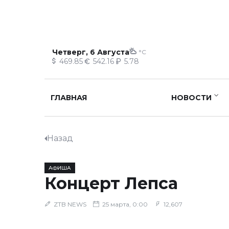
Четверг, 6 Августа
°C
469.85
542.16
5.78
ГЛАВНАЯ
НОВОСТИ
Назад
АФИША
Концерт Лепса
ZTB NEWS
25 марта, 0:00
12,607