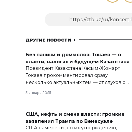
ДРУГИЕ НОВОСТИ
Без паники и домыслов: Токаев — о
власти, налогах и будущем Казахстана
Президент Казахстана Касым-Жомарт
Токаев прокомментировал сразу
несколько актуальных тем — от слухов о
политических реформах до вопросов
5 января, 10:15
армии, экономики и личного здоровья.
США, нефть и смена власти: громкие
заявления Трампа по Венесуэле
США намерены, по их утверждению,