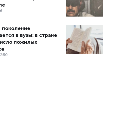
ле
36
 поколение
ется в вузы: в стране
число пожилых
ов
12:50