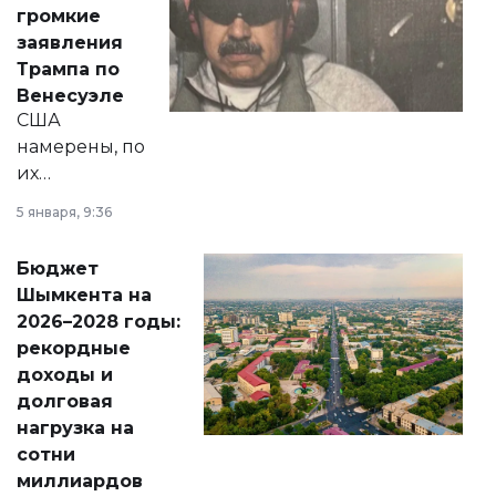
реформах до
громкие
вопросов армии,
заявления
экономики и
Трампа по
личного здоровья.
Венесуэле
США
намерены, по
их
утверждению,
5 января, 9:36
принести
свободу
Бюджет
народу
Шымкента на
Венесуэлы.
2026–2028 годы:
рекордные
доходы и
долговая
нагрузка на
сотни
миллиардов