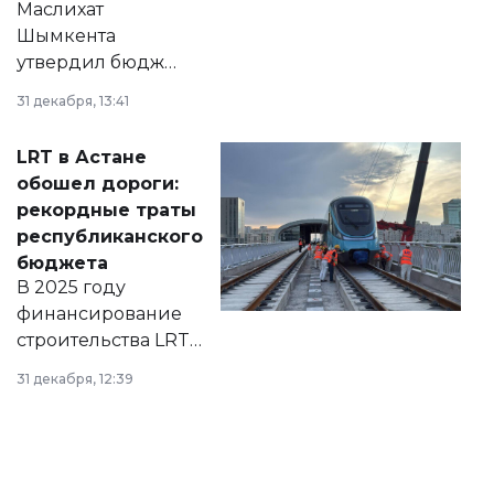
Маслихат
Шымкента
утвердил бюджет
города на 2026–
31 декабря, 13:41
2028 годы.
Соответствующий
LRT в Астане
документ
обошел дороги:
появился в базе
рекордные траты
нормативных
республиканского
правовых актов и
бюджета
на сайте маслихат
В 2025 году
города.
финансирование
строительства LRT
в Астане из
31 декабря, 12:39
республиканского
бюджета достигло
рекордных
объемов.