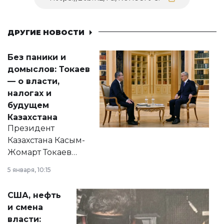
ДРУГИЕ НОВОСТИ
Без паники и
домыслов: Токаев
— о власти,
налогах и
будущем
Казахстана
Президент
Казахстана Касым-
Жомарт Токаев
прокомментировал
5 января, 10:15
сразу несколько
актуальных тем —
США, нефть
от слухов о
и смена
политических
власти: