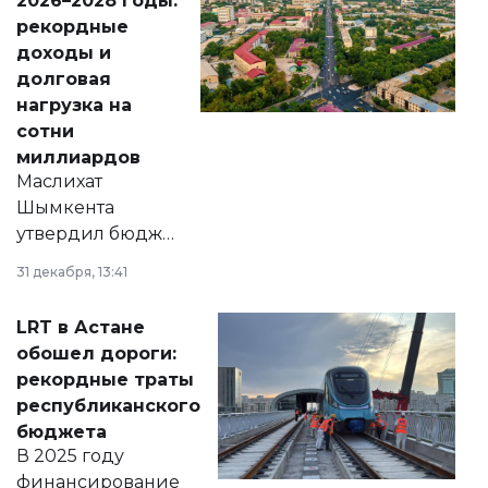
2026–2028 годы:
рекордные
доходы и
долговая
нагрузка на
сотни
миллиардов
Маслихат
Шымкента
утвердил бюджет
города на 2026–
31 декабря, 13:41
2028 годы.
Соответствующий
LRT в Астане
документ
обошел дороги:
появился в базе
рекордные траты
нормативных
республиканского
правовых актов и
бюджета
на сайте маслихат
В 2025 году
города.
финансирование