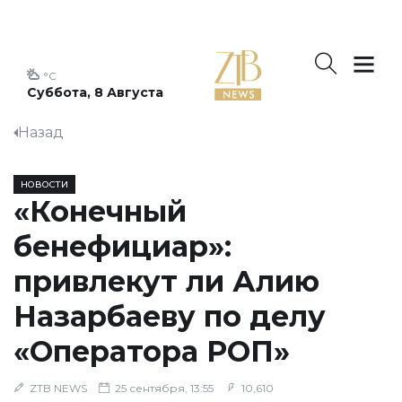
°C
Суббота, 8 Августа
Назад
НОВОСТИ
«Конечный
бенефициар»:
привлекут ли Алию
Назарбаеву по делу
«Оператора РОП»
ZTB NEWS
25 сентября, 13:55
10,610