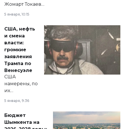
Жомарт Токаев
прокомментировал
5 января, 10:15
сразу несколько
актуальных тем —
США, нефть
от слухов о
и смена
политических
власти:
реформах до
громкие
вопросов армии,
заявления
экономики и
Трампа по
личного здоровья.
Венесуэле
США
намерены, по
их
утверждению,
5 января, 9:36
принести
свободу
Бюджет
народу
Шымкента на
Венесуэлы.