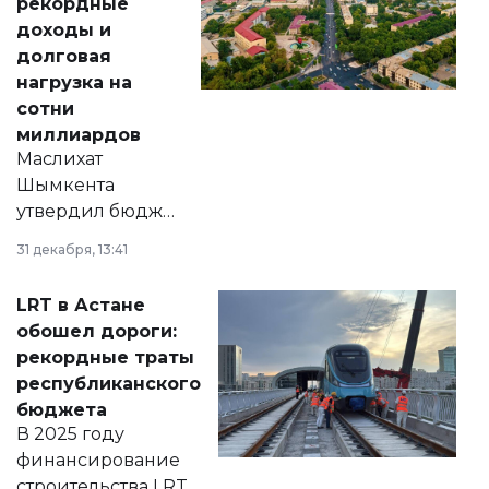
рекордные
доходы и
долговая
нагрузка на
сотни
миллиардов
Маслихат
Шымкента
утвердил бюджет
города на 2026–
31 декабря, 13:41
2028 годы.
Соответствующий
LRT в Астане
документ
обошел дороги:
появился в базе
рекордные траты
нормативных
республиканского
правовых актов и
бюджета
на сайте маслихат
В 2025 году
города.
финансирование
строительства LRT