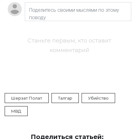
Станьте первым, кто оставит
комментарий
Шерзат Полат
Талгар
Убийство
МВД
Поделиться статьей: