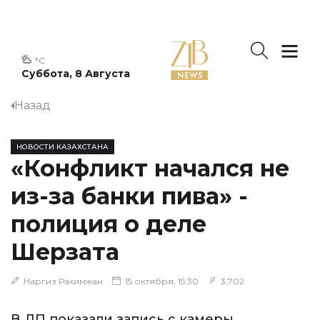
°C
Суббота, 8 Августа
Назад
НОВОСТИ КАЗАХСТАНА
«Конфликт начался не
из-за банки пива» -
полиция о деле
Шерзата
Наргиз Рахимжан
15 октября, 15:30
3,702
В ДП показали запись с камеры