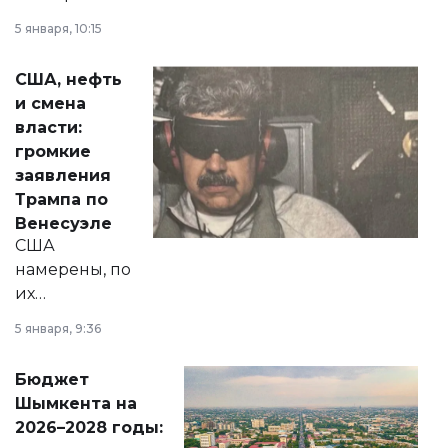
прокомментировал
5 января, 10:15
сразу несколько
актуальных тем —
США, нефть
от слухов о
и смена
политических
власти:
реформах до
громкие
вопросов армии,
заявления
экономики и
Трампа по
личного здоровья.
Венесуэле
США
намерены, по
их
утверждению,
5 января, 9:36
принести
свободу
Бюджет
народу
Шымкента на
Венесуэлы.
2026–2028 годы: