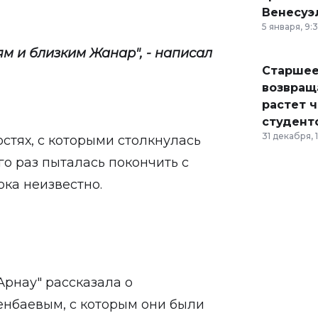
Венесуэ
5 января, 9:
 и близким Жанар", - написал
Старшее
возвраща
растет 
студент
31 декабря, 
стях, с которыми столкнулась
го раз пыталась покончить с
ока неизвестно.
Арнау" рассказала о
нбаевым, с которым они были