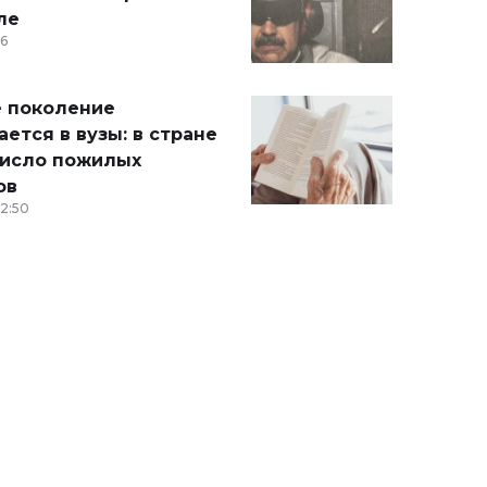
ле
36
 поколение
ется в вузы: в стране
число пожилых
ов
12:50