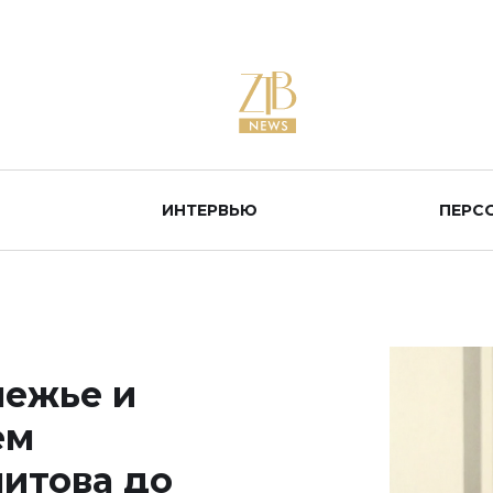
ИНТЕРВЬЮ
ПЕРС
нежье и
ем
итова до