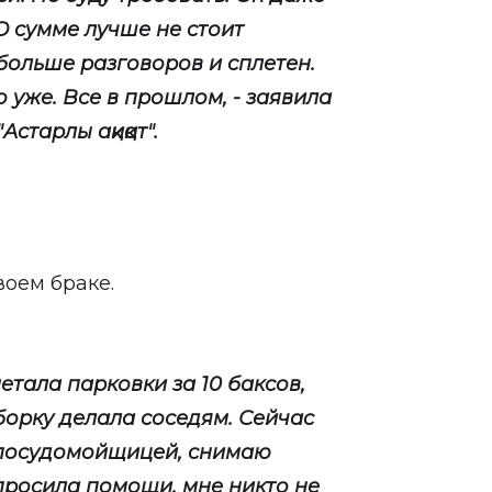
 О сумме лучше не стоит
больше разговоров и сплетен.
о уже. Все в прошлом, - заявила
старлы ақиқат".
воем браке.
етала парковки за 10 баксов,
борку делала соседям. Сейчас
ю посудомойщицей, снимаю
 просила помощи, мне никто не