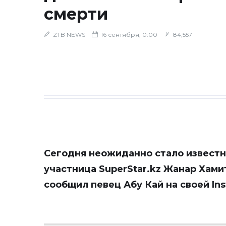
смерти
ZTB NEWS
16 сентября, 0:00
84,557
Сегодня неожиданно стало известно
участница SuperStar.kz Жанар Хами
сообщил певец Абу Кай на своей In