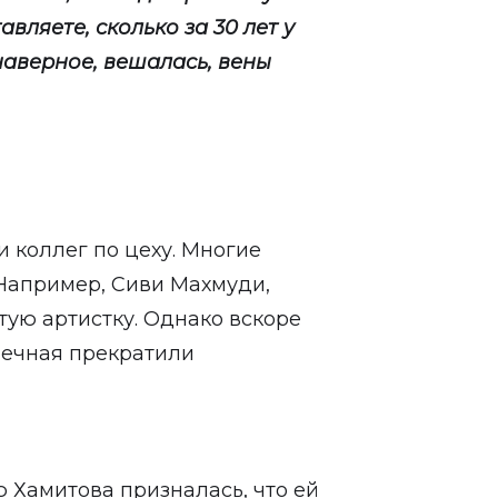
вляете, сколько за 30 лет у
наверное, вешалась, вены
 коллег по цеху. Многие
Например, Сиви Махмуди,
тую артистку. Однако вскоре
печная прекратили
 Хамитова призналась, что ей