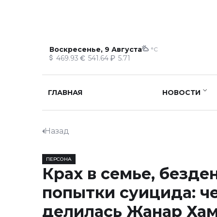
Воскресенье, 9 Августа
°C
469.93
541.64
5.71
ГЛАВНАЯ
НОВОСТИ
Назад
ПЕРСОНА
Крах в семье, безде
попытки суицида: ч
делилась Жанар Хам