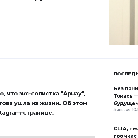
ПОСЛЕД
Без пан
, что экс-солистка "Арнау",
Токаев —
това ушла из жизни. Об этом
будущем
5 января, 10:
stagram-странице.
США, неф
громкие