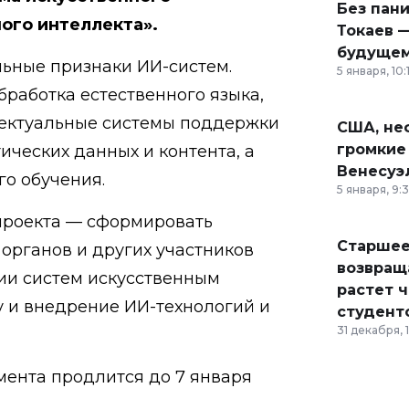
Без пан
ного интеллекта».
Токаев —
будущем
ьные признаки ИИ-систем.
5 января, 10:
бработка естественного языка,
лектуальные системы поддержки
США, неф
громкие
ических данных и контента, а
Венесуэ
о обучения.
5 января, 9:
проекта — сформировать
Старшее
органов и других участников
возвраща
ии систем искусственным
растет 
у и внедрение ИИ-технологий и
студент
31 декабря, 
ента продлится до 7 января