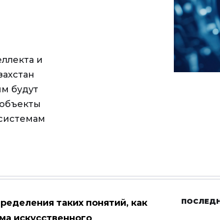
ллекта и
захстан
ым будут
 объекты
 системам
ПОСЛЕД
пределения
таких понятий, как
ема искусственного