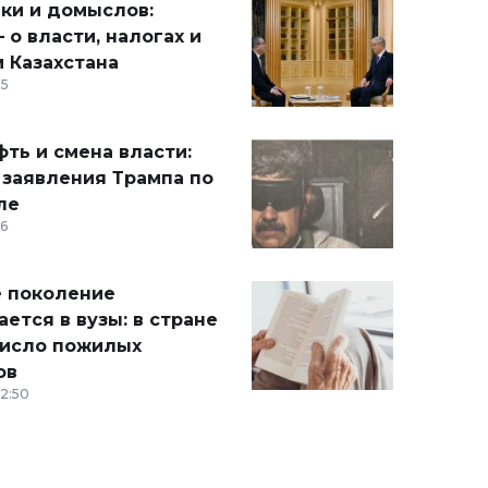
ики и домыслов:
 о власти, налогах и
 Казахстана
15
ть и смена власти:
 заявления Трампа по
ле
36
 поколение
ется в вузы: в стране
число пожилых
ов
12:50