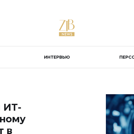
ИНТЕРВЬЮ
ПЕРС
 ИТ-
нному
т в