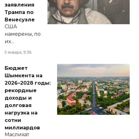
вопросов армии,
заявления
экономики и
Трампа по
личного здоровья.
Венесуэле
США
намерены, по
их
утверждению,
5 января, 9:36
принести
свободу
Бюджет
народу
Шымкента на
Венесуэлы.
2026–2028 годы:
рекордные
доходы и
долговая
нагрузка на
сотни
миллиардов
Маслихат