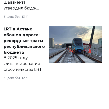
Шымкента
утвердил бюджет
города на 2026–
31 декабря, 13:41
2028 годы.
Соответствующий
LRT в Астане
документ
обошел дороги:
появился в базе
рекордные траты
нормативных
республиканского
правовых актов и
бюджета
на сайте маслихат
В 2025 году
города.
финансирование
строительства LRT
в Астане из
31 декабря, 12:39
республиканского
бюджета достигло
рекордных
объемов.