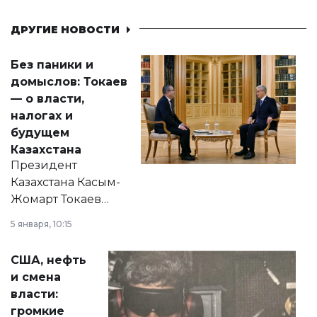
ДРУГИЕ НОВОСТИ
Без паники и
домыслов: Токаев
— о власти,
налогах и
будущем
Казахстана
Президент
Казахстана Касым-
Жомарт Токаев
прокомментировал
5 января, 10:15
сразу несколько
актуальных тем —
США, нефть
от слухов о
и смена
политических
власти:
реформах до
громкие