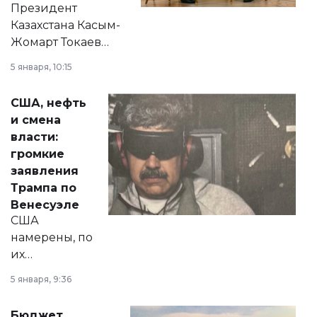
Президент
Казахстана Касым-
Жомарт Токаев
прокомментировал
5 января, 10:15
сразу несколько
актуальных тем —
США, нефть
от слухов о
и смена
политических
власти:
реформах до
громкие
вопросов армии,
заявления
экономики и
Трампа по
личного здоровья.
Венесуэле
США
намерены, по
их
утверждению,
5 января, 9:36
принести
свободу
Бюджет