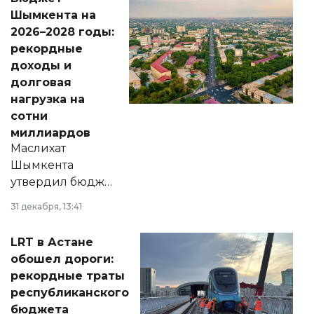
народу
Шымкента на
Венесуэлы.
2026–2028 годы:
рекордные
доходы и
долговая
нагрузка на
сотни
миллиардов
Маслихат
Шымкента
утвердил бюджет
города на 2026–
31 декабря, 13:41
2028 годы.
Соответствующий
LRT в Астане
документ
обошел дороги:
появился в базе
рекордные траты
нормативных
республиканского
правовых актов и
бюджета