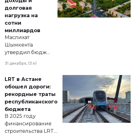
доходы и
долговая
нагрузка на
сотни
миллиардов
Маслихат
Шымкента
утвердил бюджет
города на 2026–
31 декабря, 13:41
2028 годы.
Соответствующий
LRT в Астане
документ
обошел дороги:
появился в базе
рекордные траты
нормативных
республиканского
правовых актов и
бюджета
на сайте маслихат
В 2025 году
города.
финансирование
строительства LRT
в Астане из