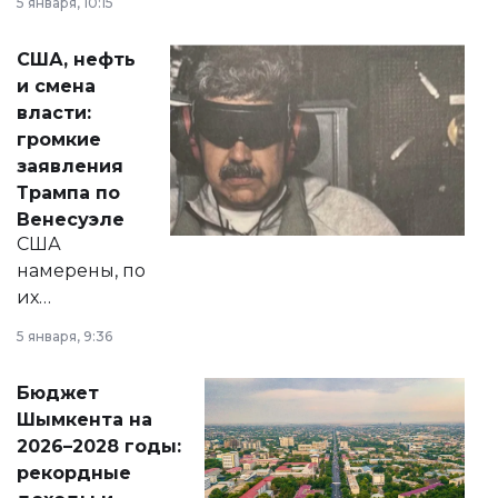
5 января, 10:15
сразу несколько
актуальных тем —
США, нефть
от слухов о
и смена
политических
власти:
реформах до
громкие
вопросов армии,
заявления
экономики и
Трампа по
личного здоровья.
Венесуэле
США
намерены, по
их
утверждению,
5 января, 9:36
принести
свободу
Бюджет
народу
Шымкента на
Венесуэлы.
2026–2028 годы:
рекордные